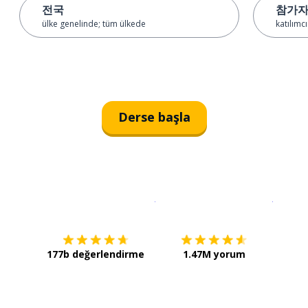
전국
참가
ülke genelinde; tüm ülkede
katılımcı
Derse başla
İndirmek için
App Store
Şimdi İ
177b değerlendirme
1.47M yorum