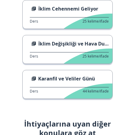
İklim Cehennemi Geliyor
Ders
25
kelime/ifade
İklim Değişikliği ve Hava Durumu
Ders
25
kelime/ifade
Karanfil ve Veliler Günü
Ders
44
kelime/ifade
İhtiyaçlarına uyan diğer
konulara göz at