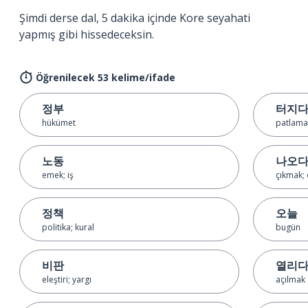
Şimdi derse dal, 5 dakika içinde Kore seyahati
yapmış gibi hissedeceksin.
Öğrenilecek 53 kelime/ifade
정부
터지
hükümet
patlamak
노동
나오
emek; iş
çıkmak;
정책
오늘
politika; kural
bugün
비판
열리
eleştiri; yargı
açılmak