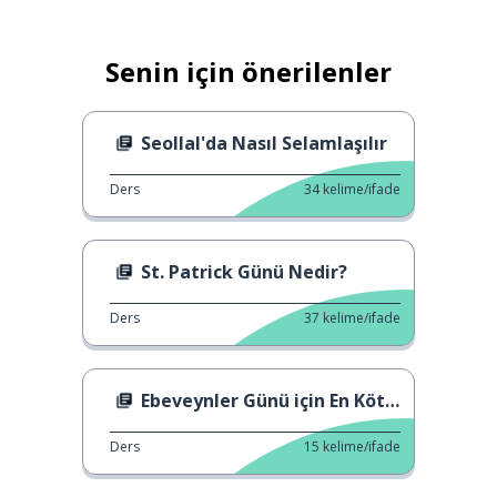
Senin için önerilenler
Seollal'da Nasıl Selamlaşılır
Ders
34
kelime/ifade
St. Patrick Günü Nedir?
Ders
37
kelime/ifade
Ebeveynler Günü için En Kötü Hediye
Ders
15
kelime/ifade