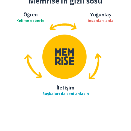
Memrise’ın gizli sosu
Öğren
Yoğunlaş
Kelime ezberle
İnsanları anla
İletişim
Başkaları da seni anlasın