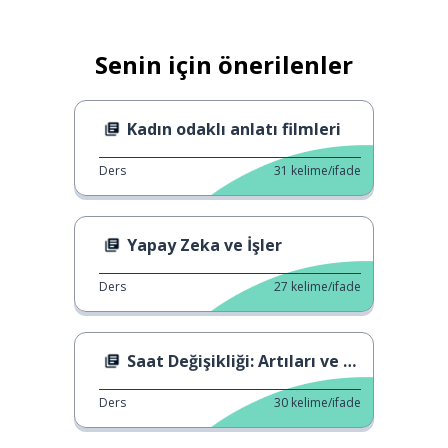
Senin için önerilenler
Kadın odaklı anlatı filmleri
Ders
31
kelime/ifade
Yapay Zeka ve İşler
Ders
27
kelime/ifade
Saat Değişikliği: Artıları ve Eksileri
Ders
30
kelime/ifade