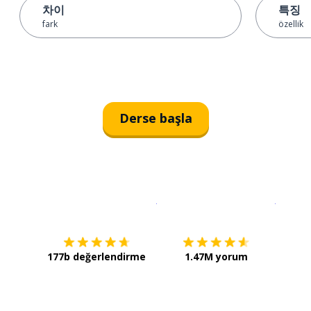
차이
특징
fark
özellik
Derse başla
İndirmek için
App Store
Şimdi İ
177b değerlendirme
1.47M yorum