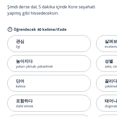
Şimdi derse dal, 5 dakika içinde Kore seyahati
yapmış gibi hissedeceksin.
Öğrenilecek 40 kelime/ifade
관심
살펴
ilgi
incelem
높아지다
성별
yukarı çıkmak; yükselmek
seks; cin
단어
끌리
kelime
çekilme
포함하다
태어
dahil etmek
doğmak