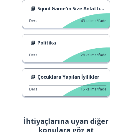
Squid Game'in Size Anlattıkları
Ders
49
kelime/ifade
Politika
Ders
28
kelime/ifade
Çocuklara Yapılan İyilikler
Ders
15
kelime/ifade
İhtiyaçlarına uyan diğer
konulara göz at