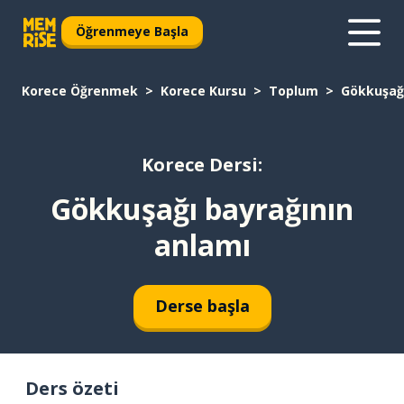
Öğrenmeye Başla
Korece Öğrenmek
Korece Kursu
Toplum
Gökkuşağı
Korece Dersi:
Gökkuşağı bayrağının
anlamı
Derse başla
Ders özeti