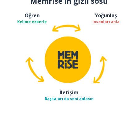
Memrise’ın gizli sosu
Öğren
Yoğunlaş
Kelime ezberle
İnsanları anla
İletişim
Başkaları da seni anlasın