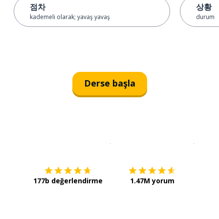
점차
상황
kademeli olarak; yavaş yavaş
durum
Derse başla
İndirmek için
App Store
Şimdi İ
177b değerlendirme
1.47M yorum