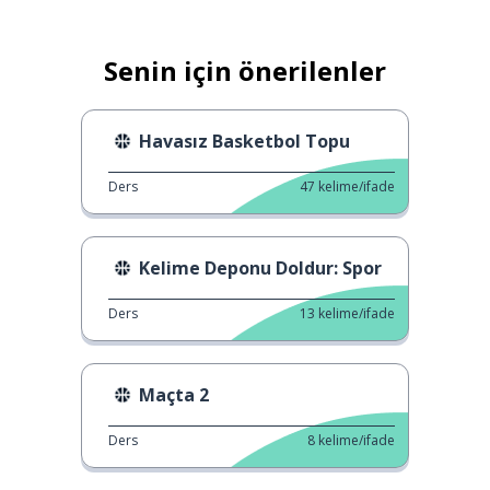
Senin için önerilenler
Havasız Basketbol Topu
Ders
47
kelime/ifade
Kelime Deponu Doldur: Spor
Ders
13
kelime/ifade
Maçta 2
Ders
8
kelime/ifade