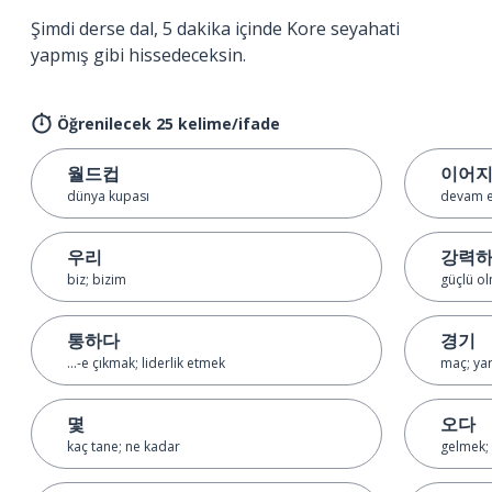
Şimdi derse dal, 5 dakika içinde Kore seyahati
yapmış gibi hissedeceksin.
Öğrenilecek 25 kelime/ifade
월드컵
이어
dünya kupası
devam e
우리
강력
biz; bizim
güçlü o
통하다
경기
...-e çıkmak; liderlik etmek
maç; ya
몇
오다
kaç tane; ne kadar
gelmek; 