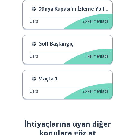
Dünya Kupası'nı İzleme Yolları
Ders
26
kelime/ifade
Golf Başlangıç
Ders
1
kelime/ifade
Maçta 1
Ders
26
kelime/ifade
İhtiyaçlarına uyan diğer
konulara göz at