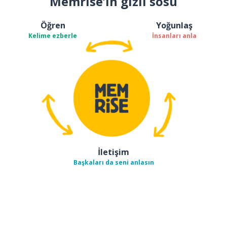
Memrise’ın gizli sosu
Öğren
Yoğunlaş
Kelime ezberle
İnsanları anla
İletişim
Başkaları da seni anlasın