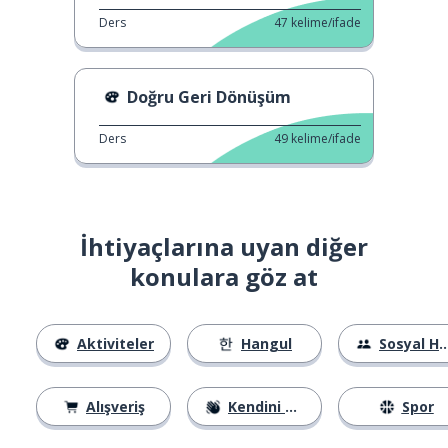
Ders
47
kelime/ifade
Doğru Geri Dönüşüm
Ders
49
kelime/ifade
İhtiyaçlarına uyan diğer
konulara göz at
Aktiviteler
Hangul
Sosyal Hayat
Alışveriş
Kendini Tanıtma
Spor