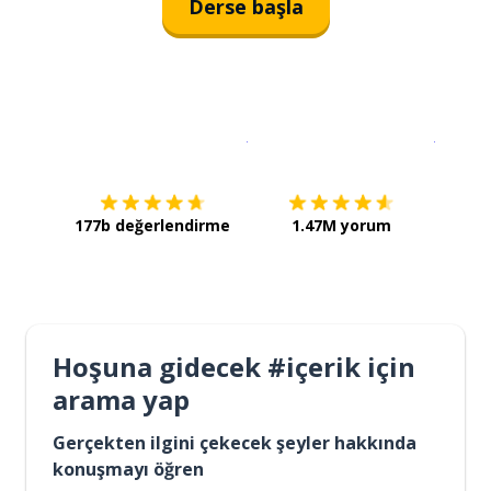
Derse başla
İndirmek için
App Store
Şimdi İ
177b değerlendirme
1.47M yorum
Hoşuna gidecek #içerik için
arama yap
Gerçekten ilgini çekecek şeyler hakkında
konuşmayı öğren