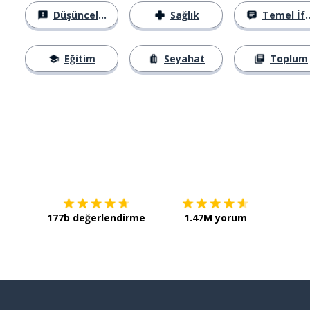
Düşünceler
Sağlık
Temel İfadeler
Eğitim
Seyahat
Toplum
İndirmek için
App Store
Şimdi İ
177b değerlendirme
1.47M yorum