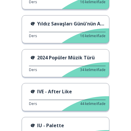
Ders
16
kelime/ifade
Yıldız Savaşları Günü'nün Anlamı
Ders
16
kelime/ifade
2024 Popüler Müzik Türü
Ders
34
kelime/ifade
IVE - After Like
Ders
44
kelime/ifade
IU - Palette