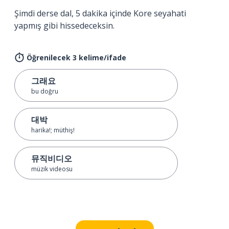
Şimdi derse dal, 5 dakika içinde Kore seyahati
yapmış gibi hissedeceksin.
Öğrenilecek 3 kelime/ifade
그래요
bu doğru
대박
harika!; müthiş!
뮤직비디오
müzik videosu