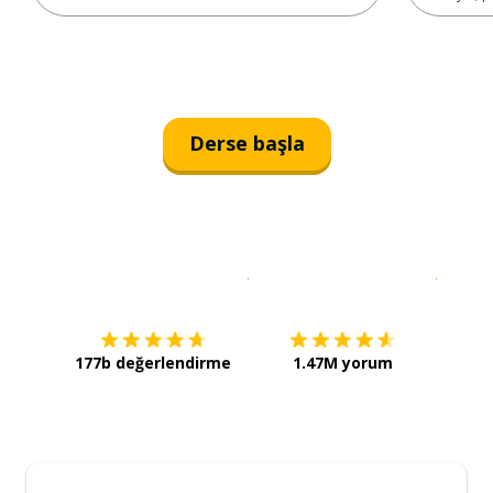
Derse başla
İndirmek için
App Store
Şimdi İ
177b değerlendirme
1.47M yorum