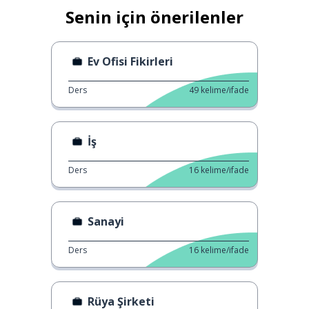
Senin için önerilenler
Ev Ofisi Fikirleri
Ders
49
kelime/ifade
İş
Ders
16
kelime/ifade
Sanayi
Ders
16
kelime/ifade
Rüya Şirketi