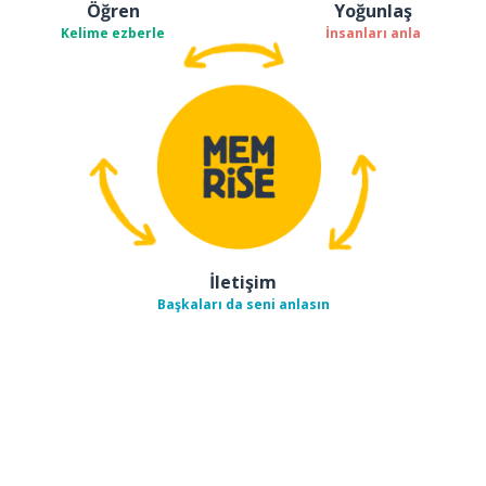
Öğren
Yoğunlaş
Kelime ezberle
İnsanları anla
İletişim
Başkaları da seni anlasın