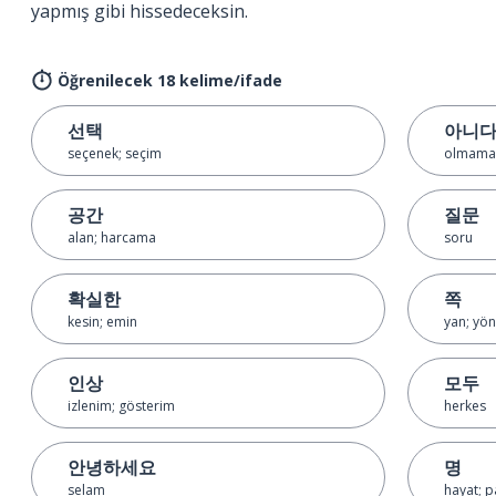
yapmış gibi hissedeceksin.
Öğrenilecek 18 kelime/ifade
선택
아니
seçenek; seçim
olmama
공간
질문
alan; harcama
soru
확실한
쪽
kesin; emin
yan; yön
인상
모두
izlenim; gösterim
herkes
안녕하세요
명
selam
hayat; p