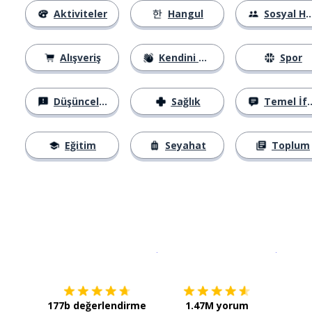
Aktiviteler
Hangul
Sosyal Hayat
Alışveriş
Kendini Tanıtma
Spor
Düşünceler
Sağlık
Temel İfadeler
Eğitim
Seyahat
Toplum
İndirmek için
App Store
Şimdi İ
177b değerlendirme
1.47M yorum