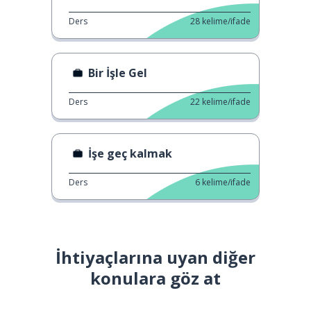
Ders
28
kelime/ifade
Bir İşle Gel
Ders
22
kelime/ifade
İşe geç kalmak
Ders
6
kelime/ifade
İhtiyaçlarına uyan diğer
konulara göz at