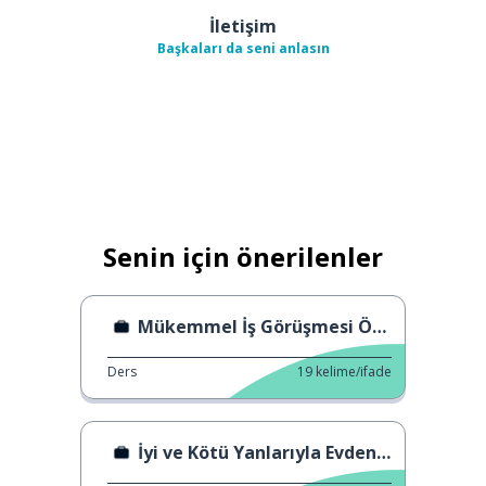
İletişim
Başkaları da seni anlasın
Senin için önerilenler
Mükemmel İş Görüşmesi Örneği
Ders
19
kelime/ifade
İyi ve Kötü Yanlarıyla Evden Çalışma