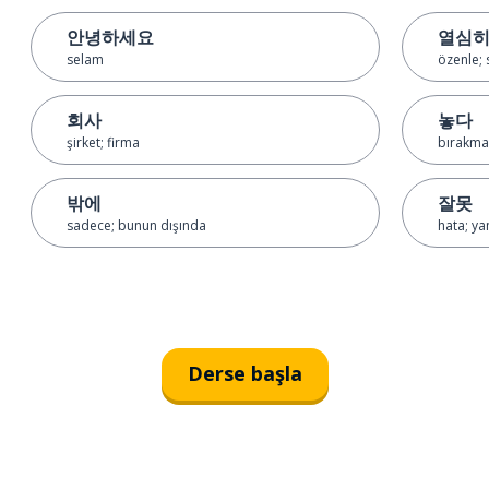
안녕하세요
열심
selam
özenle; 
회사
놓다
şirket; firma
bırakma
밖에
잘못
sadece; bunun dışında
hata; yan
Derse başla