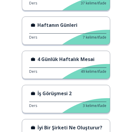
Ders
37
kelime/ifade
Haftanın Günleri
Ders
7
kelime/ifade
4 Günlük Haftalık Mesai
Ders
49
kelime/ifade
İş Görüşmesi 2
Ders
3
kelime/ifade
İyi Bir Şirketi Ne Oluşturur?