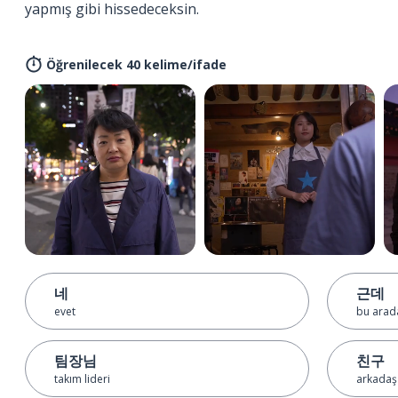
yapmış gibi hissedeceksin.
Öğrenilecek 40 kelime/ifade
네
근데
evet
bu arad
팀장님
친구
takım lideri
arkadaş