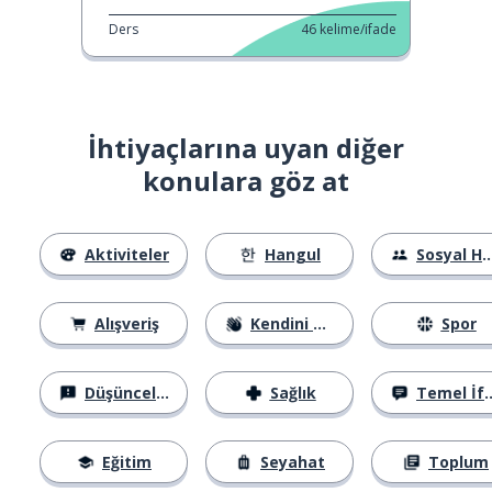
Ders
46
kelime/ifade
İhtiyaçlarına uyan diğer
konulara göz at
Aktiviteler
Hangul
Sosyal Hayat
Alışveriş
Kendini Tanıtma
Spor
Düşünceler
Sağlık
Temel İfadeler
Eğitim
Seyahat
Toplum