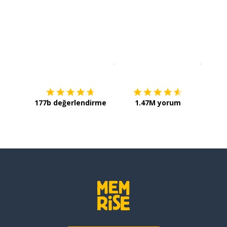
İndirmek için
App Store
Şimdi İ
177b değerlendirme
1.47M yorum