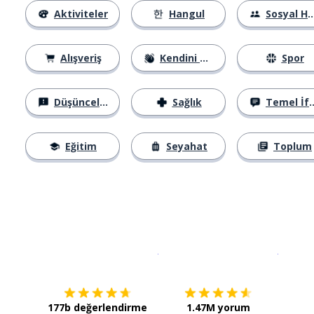
Aktiviteler
Hangul
Sosyal Hayat
Alışveriş
Kendini Tanıtma
Spor
Düşünceler
Sağlık
Temel İfadeler
Eğitim
Seyahat
Toplum
İndirmek için
App Store
Şimdi İ
177b değerlendirme
1.47M yorum