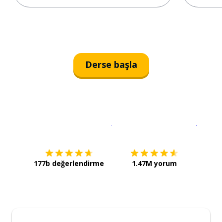
Derse başla
İndirmek için
App Store
Şimdi İ
177b değerlendirme
1.47M yorum