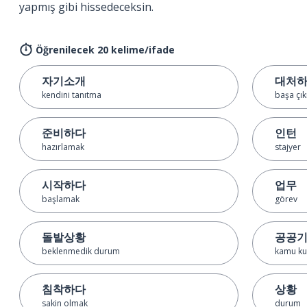
yapmış gibi hissedeceksin.
Öğrenilecek 20 kelime/ifade
자기소개
대처
kendini tanıtma
başa çı
준비하다
인턴
hazırlamak
stajyer
시작하다
업무
başlamak
görev
돌발상황
공공
beklenmedik durum
kamu k
침착하다
상황
sakin olmak
durum