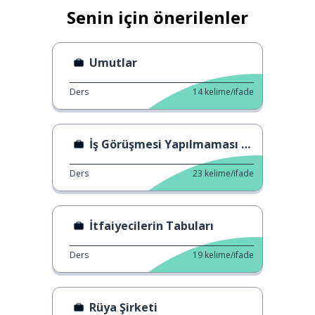
Senin için önerilenler
Umutlar
Ders
14
kelime/ifade
İş Görüşmesi Yapılmaması Gereken 3 Şey
Ders
23
kelime/ifade
İtfaiyecilerin Tabuları
Ders
19
kelime/ifade
Rüya Şirketi