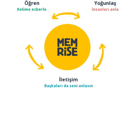
Öğren
Yoğunlaş
Kelime ezberle
İnsanları anla
İletişim
Başkaları da seni anlasın