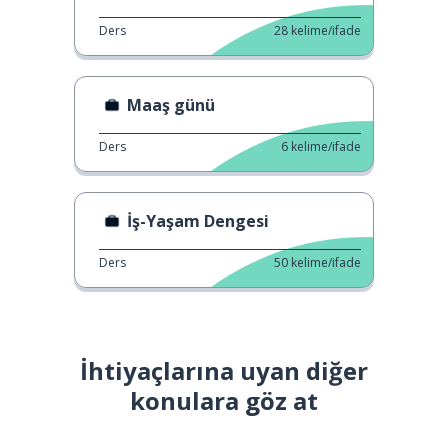
Ders
28
kelime/ifade
Maaş günü
Ders
6
kelime/ifade
İş-Yaşam Dengesi
Ders
50
kelime/ifade
İhtiyaçlarına uyan diğer
konulara göz at