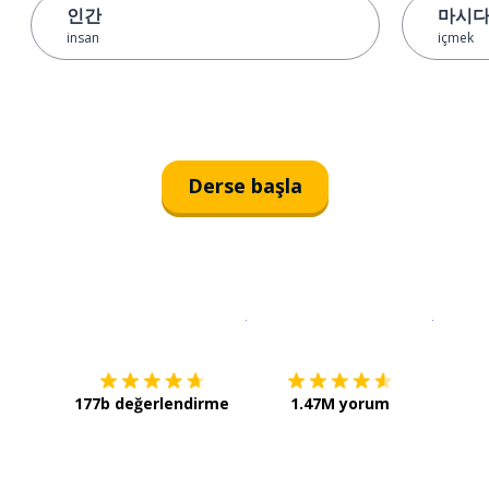
인간
마시
insan
içmek
Derse başla
İndirmek için
App Store
Şimdi İ
177b değerlendirme
1.47M yorum