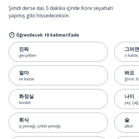
Şimdi derse dal, 5 dakika içinde Kore seyahati
yapmış gibi hissedeceksin.
Öğrenilecek 10 kelime/ifade
진짜
그러
gerçekten
o halde;
얼마
봐요
ne kadar
görür; b
화장실
나이
tuvalet
yaş; çağ
회식
술
iş yemeği; şirket yemeği
alkol