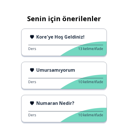
Senin için önerilenler
Kore'ye Hoş Geldiniz!
Ders
13
kelime/ifade
Umursamıyorum
Ders
10
kelime/ifade
Numaran Nedir?
Ders
10
kelime/ifade