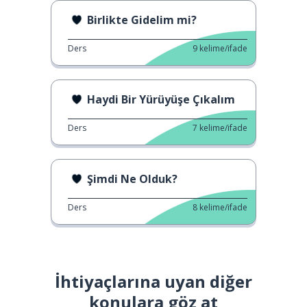
Birlikte Gidelim mi?
Ders
9
kelime/ifade
Haydi Bir Yürüyüşe Çıkalım
Ders
7
kelime/ifade
Şimdi Ne Olduk?
Ders
8
kelime/ifade
İhtiyaçlarına uyan diğer
konulara göz at