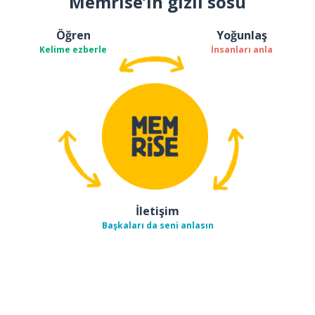
Memrise’ın gizli sosu
Öğren
Yoğunlaş
Kelime ezberle
İnsanları anla
İletişim
Başkaları da seni anlasın