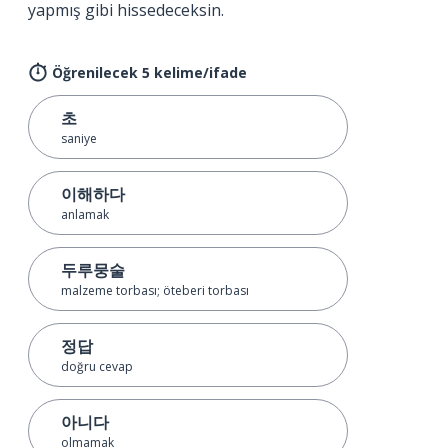
yapmış gibi hissedeceksin.
Öğrenilecek 5 kelime/ifade
초
saniye
이해하다
anlamak
두루뭉술
malzeme torbası; öteberi torbası
정답
doğru cevap
아니다
olmamak