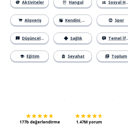
Aktiviteler
Hangul
Sosyal Hayat
Alışveriş
Kendini Tanıtma
Spor
Düşünceler
Sağlık
Temel İfadeler
Eğitim
Seyahat
Toplum
İndirmek için
App Store
Şimdi İ
177b değerlendirme
1.47M yorum