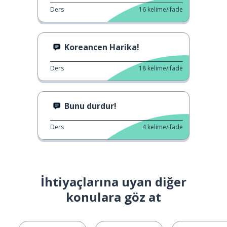
Ders
16
kelime/ifade
Koreancen Harika!
Ders
18
kelime/ifade
Bunu durdur!
Ders
4
kelime/ifade
İhtiyaçlarına uyan diğer
konulara göz at