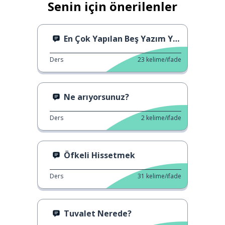
Senin için önerilenler
En Çok Yapılan Beş Yazım Yanlışı
Ders
23
kelime/ifade
Ne arıyorsunuz?
Ders
2
kelime/ifade
Öfkeli Hissetmek
Ders
31
kelime/ifade
Tuvalet Nerede?