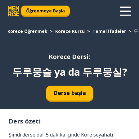
Öğrenmeye Başla
Korece Öğrenmek
Korece Kursu
Temel İfadeler
두
Korece Dersi:
두루뭉술 ya da 두루뭉실?
Derse başla
Ders özeti
Şimdi derse dal, 5 dakika içinde Kore seyahati