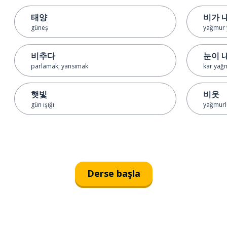
태양
비가 
güneş
yağmur
비추다
눈이 
parlamak; yansımak
kar yağ
햇빛
비옷
gün ışığı
yağmurl
Derse başla