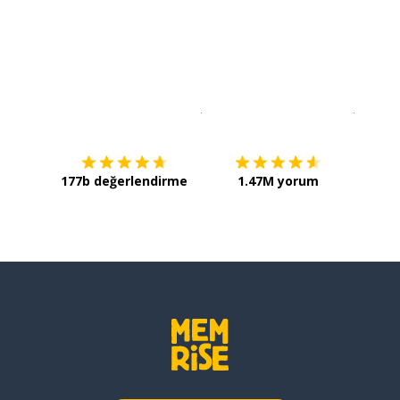
İndirmek için
App Store
Şimdi İ
177b değerlendirme
1.47M yorum