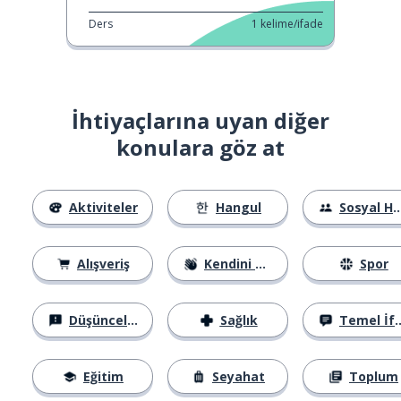
Ders
1
kelime/ifade
İhtiyaçlarına uyan diğer
konulara göz at
Aktiviteler
Hangul
Sosyal Hayat
Alışveriş
Kendini Tanıtma
Spor
Düşünceler
Sağlık
Temel İfadeler
Eğitim
Seyahat
Toplum