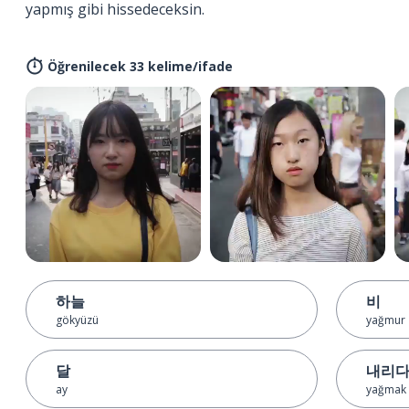
yapmış gibi hissedeceksin.
Öğrenilecek 33 kelime/ifade
하늘
비
gökyüzü
yağmur
달
내리
ay
yağmak 