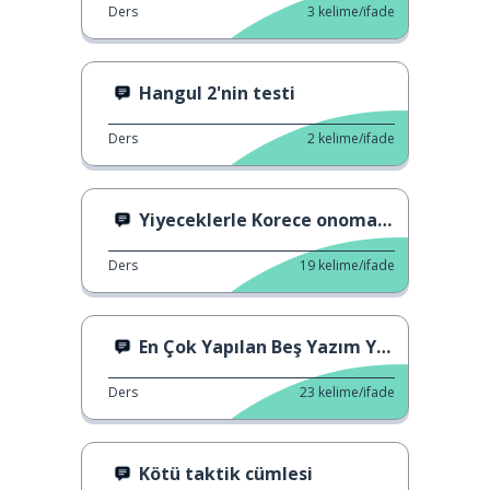
Ders
3
kelime/ifade
Hangul 2'nin testi
Ders
2
kelime/ifade
Yiyeceklerle Korece onomatope
Ders
19
kelime/ifade
En Çok Yapılan Beş Yazım Yanlışı
Ders
23
kelime/ifade
Kötü taktik cümlesi