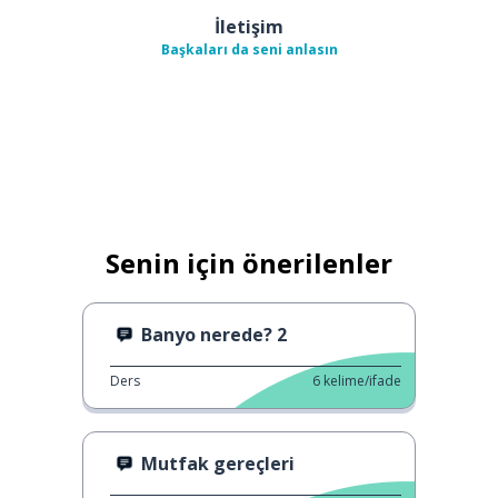
İletişim
Başkaları da seni anlasın
Senin için önerilenler
Banyo nerede? 2
Ders
6
kelime/ifade
Mutfak gereçleri