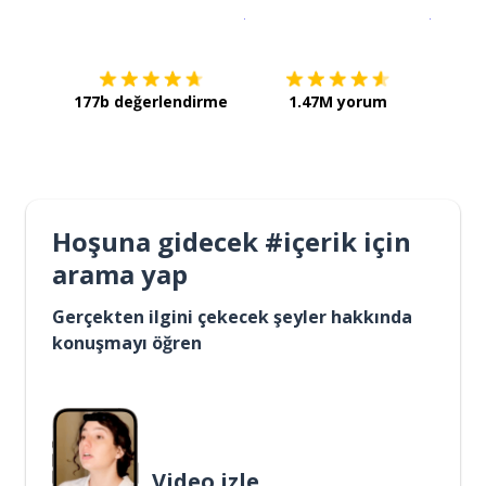
İndirmek için
App Store
Şimdi İ
177b değerlendirme
1.47M yorum
Hoşuna gidecek #içerik için
arama yap
Gerçekten ilgini çekecek şeyler hakkında
konuşmayı öğren
Video izle