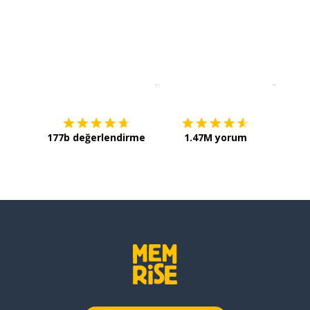
İndirmek için
App Store
Şimdi İ
177b değerlendirme
1.47M yorum