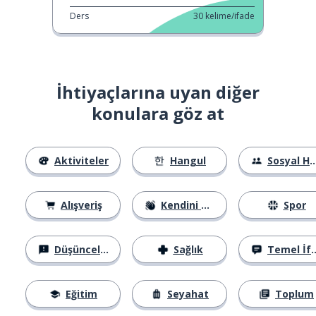
Ders
30
kelime/ifade
İhtiyaçlarına uyan diğer
konulara göz at
Aktiviteler
Hangul
Sosyal Hayat
Alışveriş
Kendini Tanıtma
Spor
Düşünceler
Sağlık
Temel İfadeler
Eğitim
Seyahat
Toplum