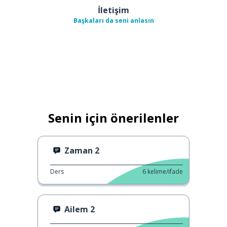
İletişim
Başkaları da seni anlasın
Senin için önerilenler
Zaman 2
Ders
6
kelime/ifade
Ailem 2