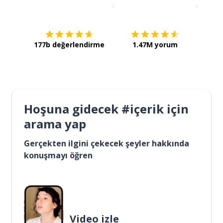
İndirmek için
App Store
Şimdi İ
177b değerlendirme
1.47M yorum
Hoşuna gidecek #içerik için
arama yap
Gerçekten ilgini çekecek şeyler hakkında
konuşmayı öğren
Video izle