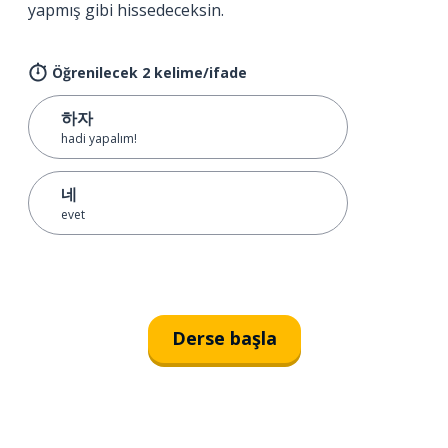
yapmış gibi hissedeceksin.
Öğrenilecek 2 kelime/ifade
하자
hadi yapalım!
네
evet
Derse başla