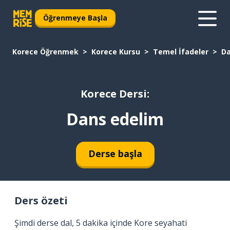
Öğrenmeye Başla
Korece Öğrenmek
Korece Kursu
Temel İfadeler
Da
Korece Dersi:
Dans edelim
Derse başla
Ders özeti
Şimdi derse dal, 5 dakika içinde Kore seyahati