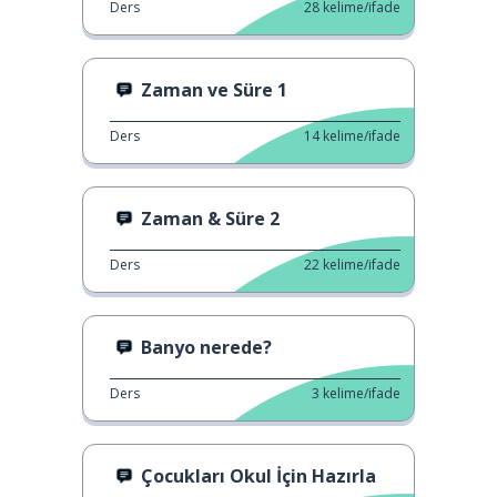
Ders
28
kelime/ifade
Zaman ve Süre 1
Ders
14
kelime/ifade
Zaman & Süre 2
Ders
22
kelime/ifade
Banyo nerede?
Ders
3
kelime/ifade
Çocukları Okul İçin Hazırla