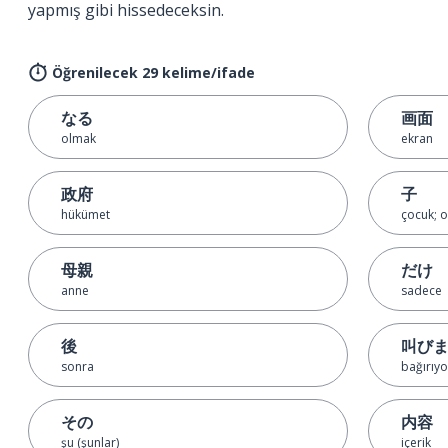
yapmış gibi hissedeceksin.
Öğrenilecek 29 kelime/ifade
なる
画面
olmak
ekran
政府
子
hükümet
çocuk; o
母親
だけ
anne
sadece
後
叫び
sonra
bağırıyo
その
内容
şu (şunlar)
içerik