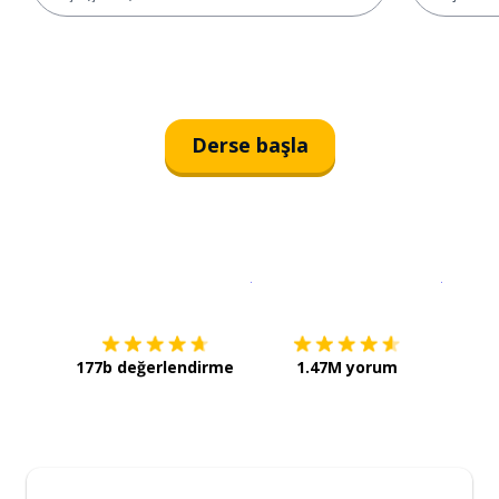
Derse başla
İndirmek için
App Store
Şimdi İ
177b değerlendirme
1.47M yorum