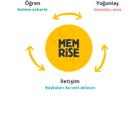
Öğren
Yoğunlaş
Kelime ezberle
İnsanları anla
İletişim
Başkaları da seni anlasın