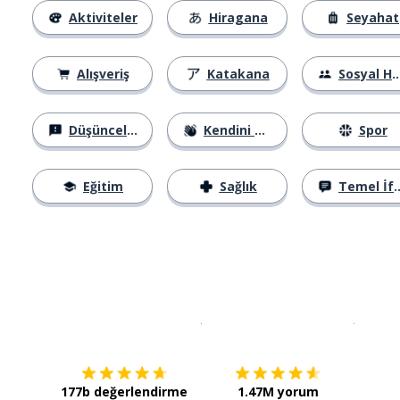
Aktiviteler
Hiragana
Seyahat
Alışveriş
Katakana
Sosyal Hayat
Düşünceler
Kendini Tanıtma
Spor
Eğitim
Sağlık
Temel İfadeler
İndirmek için
App Store
Şimdi İ
177b değerlendirme
1.47M yorum