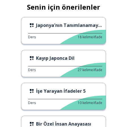
Senin için önerilenler
Japonya'nın Tanımlanamayan Türleri
Ders
18
kelime/ifade
Kayıp Japonca Dil
Ders
27
kelime/ifade
İşe Yarayan İfadeler 5
Ders
10
kelime/ifade
Bir Özel İnsan Anayasası