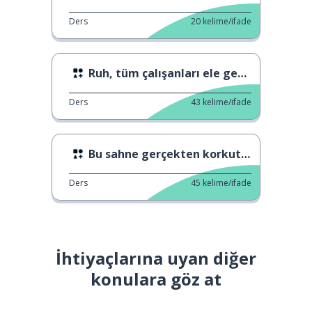
Ders
20
kelime/ifade
Ruh, tüm çalışanları ele geçirdi.
Ders
43
kelime/ifade
Bu sahne gerçekten korkutucuydu.
Ders
45
kelime/ifade
İhtiyaçlarına uyan diğer
konulara göz at