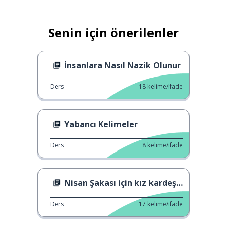
Senin için önerilenler
İnsanlara Nasıl Nazik Olunur
Ders
18
kelime/ifade
Yabancı Kelimeler
Ders
8
kelime/ifade
Nisan Şakası için kız kardeşime
Ders
17
kelime/ifade