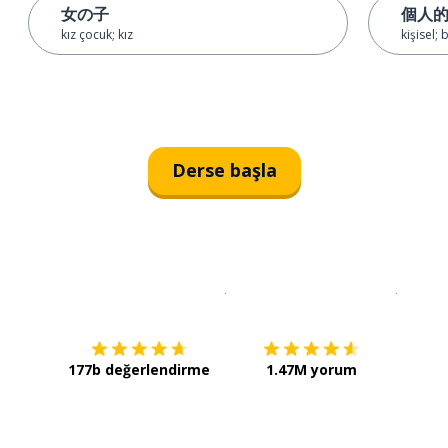
女の子
個人
kız çocuk; kız
kişisel; 
Derse başla
İndirmek için
App Store
Şimdi İ
177b değerlendirme
1.47M yorum