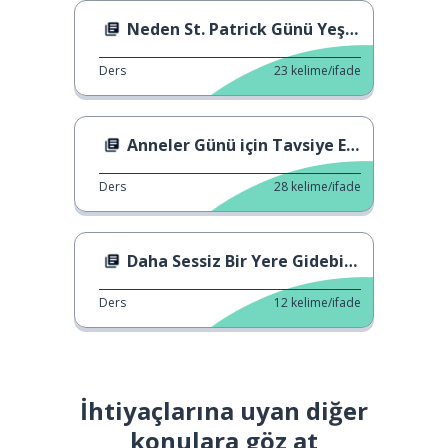
Neden St. Patrick Günü Yeşil?
Ders
23
kelime/ifade
Anneler Günü için Tavsiye Edilen Hediye
Ders
28
kelime/ifade
Daha Sessiz Bir Yere Gidebilir miyiz?
Ders
12
kelime/ifade
İhtiyaçlarına uyan diğer
konulara göz at