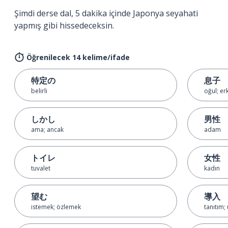
Şimdi derse dal, 5 dakika içinde Japonya seyahati
yapmış gibi hissedeceksin.
Öğrenilecek 14 kelime/ifade
特定の
息子
belirli
oğul; er
しかし
男性
ama; ancak
adam
トイレ
女性
tuvalet
kadın
望む
導入
istemek; özlemek
tanıtım