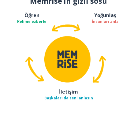
Memrise’ın gizli sosu
Öğren
Yoğunlaş
Kelime ezberle
İnsanları anla
İletişim
Başkaları da seni anlasın