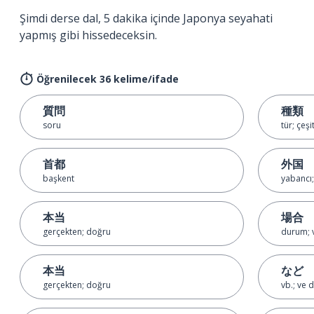
Şimdi derse dal, 5 dakika içinde Japonya seyahati
yapmış gibi hissedeceksin.
Öğrenilecek 36 kelime/ifade
質問
種類
soru
tür; çeşi
首都
外国
başkent
yabancı;
本当
場合
gerçekten; doğru
durum; 
本当
など
gerçekten; doğru
vb.; ve d