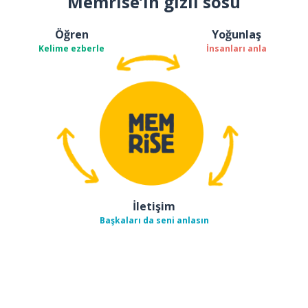
Memrise’ın gizli sosu
Öğren
Yoğunlaş
Kelime ezberle
İnsanları anla
İletişim
Başkaları da seni anlasın