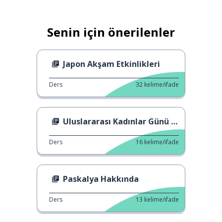
Senin için önerilenler
Japon Akşam Etkinlikleri
Ders
32
kelime/ifade
Uluslararası Kadınlar Günü Kutlaması
Ders
16
kelime/ifade
Paskalya Hakkında
Ders
13
kelime/ifade