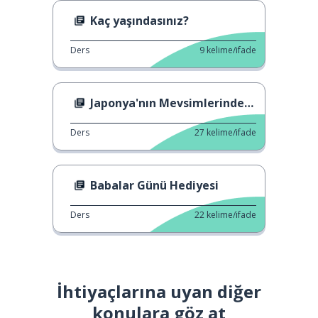
Kaç yaşındasınız?
Ders
9
kelime/ifade
Japonya'nın Mevsimlerindeki Değişiklikler
Ders
27
kelime/ifade
Babalar Günü Hediyesi
Ders
22
kelime/ifade
İhtiyaçlarına uyan diğer
konulara göz at