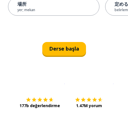
場所
定め
yer; mekan
belirle
Derse başla
İndirmek için
App Store
Şimdi İ
177b değerlendirme
1.47M yorum