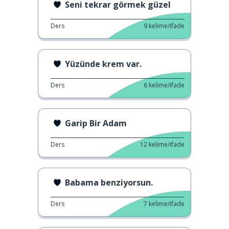
Seni tekrar görmek güzel
Ders
9
kelime/ifade
Yüzünde krem var.
Ders
6
kelime/ifade
Garip Bir Adam
Ders
12
kelime/ifade
Babama benziyorsun.
Ders
7
kelime/ifade