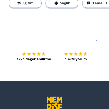
Eğitim
Sağlık
Temel İfadeler
İndirmek için
App Store
Şimdi İ
177b değerlendirme
1.47M yorum