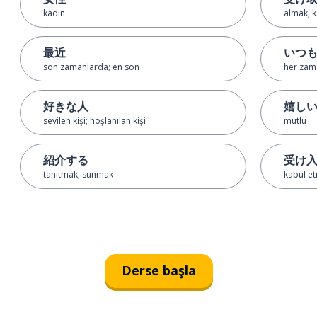
kadın
almak; 
最近
いつ
son zamanlarda; en son
her zam
好きな人
嬉し
sevilen kişi; hoşlanılan kişi
mutlu
紹介する
受け
tanıtmak; sunmak
kabul e
Derse başla