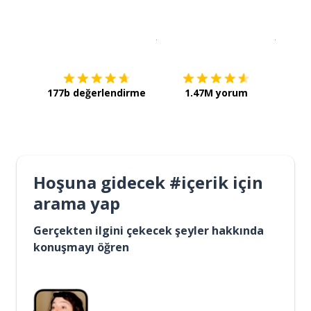
İndirmek için
App Store
Şimdi İ
177b değerlendirme
1.47M yorum
Hoşuna gidecek #içerik için
arama yap
Gerçekten ilgini çekecek şeyler hakkında
konuşmayı öğren