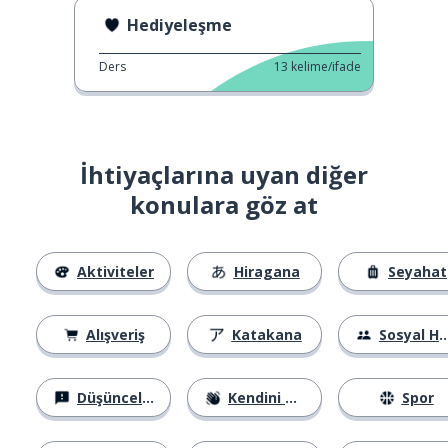
Hediyeleşme
Ders
13
kelime/ifade
İhtiyaçlarına uyan diğer
konulara göz at
Aktiviteler
Hiragana
Seyahat
Alışveriş
Katakana
Sosyal Hayat
Düşünceler
Kendini Tanıtma
Spor