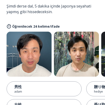
Şimdi derse dal, 5 dakika içinde Japonya seyahati
yapmış gibi hissedeceksin.
Öğrenilecek 24 kelime/ifade
男性
贈り
adam
hediye
女性
受け