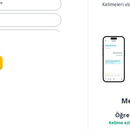
me
Kelimeleri v
nun
Me
Öğre
Kelime ez