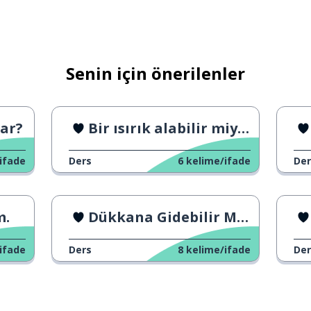
Senin için önerilenler
Var?
Bir ısırık alabilir miyim?
ifade
Ders
6
kelime/ifade
Der
m.
Dükkana Gidebilir Misin?
ifade
Ders
8
kelime/ifade
Der