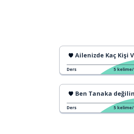
Ailenizde Kaç Kişi 
Ders
5
kelime/
Ben Tanaka değili
Ders
5
kelime/