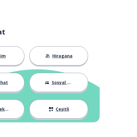
at
tim
Hiragana
ahat
Sosyal Hayat
ler
Çeşitli