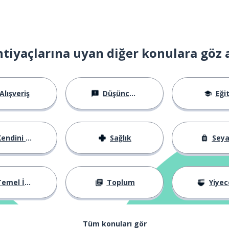
htiyaçlarına uyan diğer konulara göz 
Alışveriş
Düşünceler
Eği
endini Tanıtma
Sağlık
Sey
emel İfadeler
Toplum
Yiyecek
Tüm konuları gör