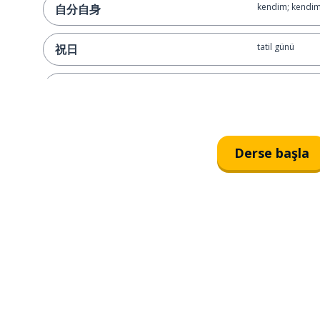
kendim; kendi
自分自身
tatil günü
祝日
heyecan verici
ワクワク
hukuk; yasa; ka
法律
Derse başla
yasak
禁止
acınası; talihsiz
不憫