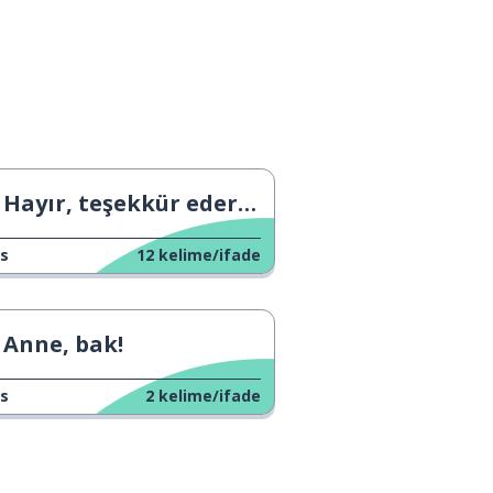
Hayır, teşekkür ederim!
s
12
kelime/ifade
Anne, bak!
s
2
kelime/ifade