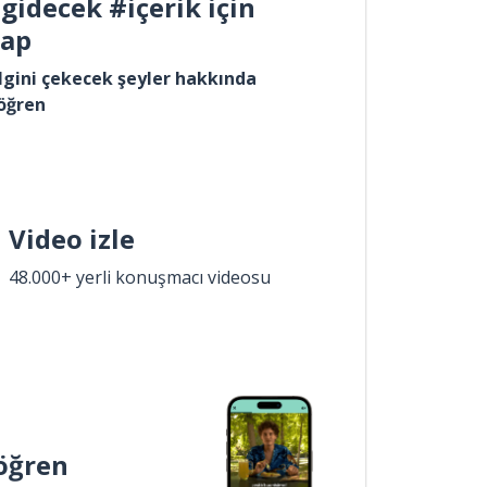
gidecek #içerik için
yap
lgini çekecek şeyler hakkında
öğren
Video izle
48.000+ yerli konuşmacı videosu
öğren