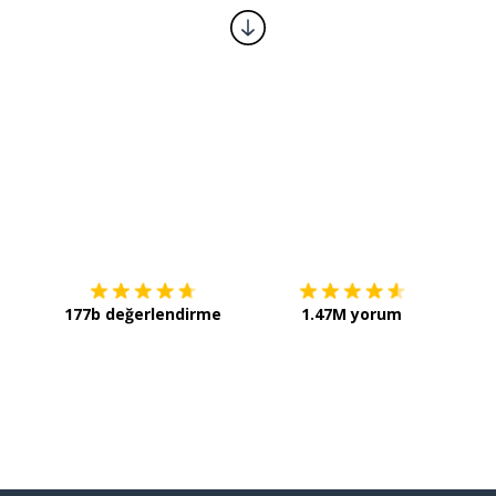
İndirmek için
App Store
Şimdi 
177b değerlendirme
1.47M yorum