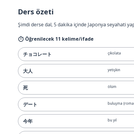
Ders özeti
Şimdi derse dal, 5 dakika içinde Japonya seyahati ya
Öğrenilecek 11 kelime/ifade
çikolata
チョコレート
yetişkin
大人
ölüm
死
buluşma (roman
デート
bu yıl
今年