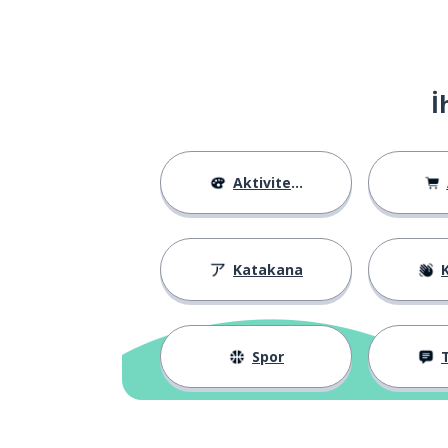
İ
Aktiviteler
Katakana
K
Spor
T