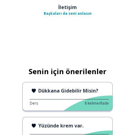
İletişim
Başkaları da seni anlasın
Senin için önerilenler
Dükkana Gidebilir Misin?
Ders
8
kelime/ifade
Yüzünde krem var.