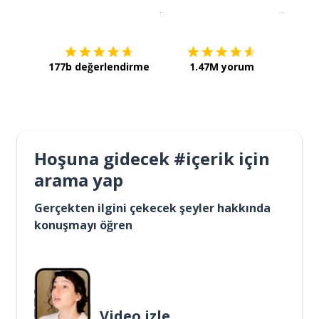
İndirmek için
App Store
Şimdi İ
177b değerlendirme
1.47M yorum
Hoşuna gidecek #içerik için
arama yap
Gerçekten ilgini çekecek şeyler hakkında
konuşmayı öğren
Video izle