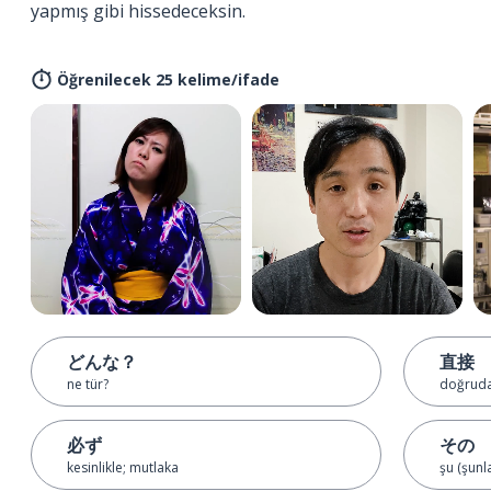
yapmış gibi hissedeceksin.
Öğrenilecek 25 kelime/ifade
どんな？
直接
ne tür?
doğruda
必ず
その
kesinlikle; mutlaka
şu (şunl