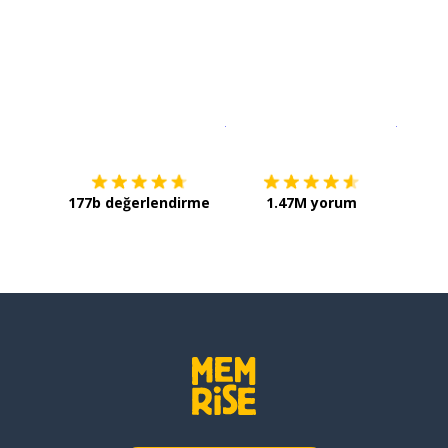
İndirmek için
App Store
Şimdi İ
177b değerlendirme
1.47M yorum