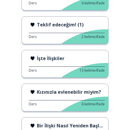
Ders
6
kelime/ifade
Teklif edeceğim! (1)
Ders
2
kelime/ifade
İşte İlişkiler
Ders
13
kelime/ifade
Kızınızla evlenebilir miyim?
Ders
6
kelime/ifade
Bir İlişki Nasıl Yeniden Başlatılır