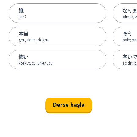
誰
なり
kim?
olmak; z
本当
そう
gerçekten; doğru
öyle; on
怖い
辛い
korkutucu; ürkütücü
acıdır; 
Derse başla