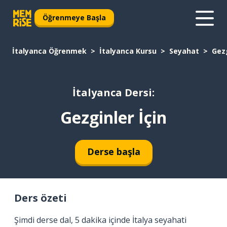
Öğrenmeye Başla
İtalyanca Öğrenmek
İtalyanca Kursu
Seyahat
Gezg
İtalyanca Dersi:
Gezginler İçin
Derse başla
Ders özeti
Şimdi derse dal, 5 dakika içinde İtalya seyahati