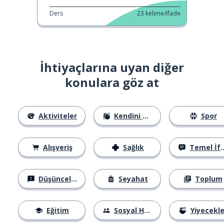
Ders
23
kelime/ifade
İhtiyaçlarına uyan diğer
konulara göz at
Aktiviteler
Kendini Tanıtma
Spor
Alışveriş
Sağlık
Temel İfadeler
Düşünceler
Seyahat
Toplum
Eğitim
Sosyal Hayat
Yiyecekle