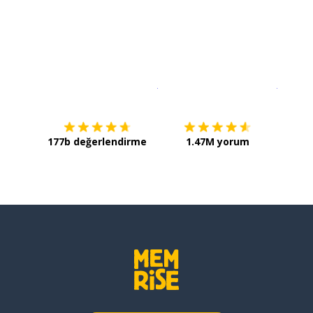
İndirmek için
App Store
Şimdi İ
177b değerlendirme
1.47M yorum