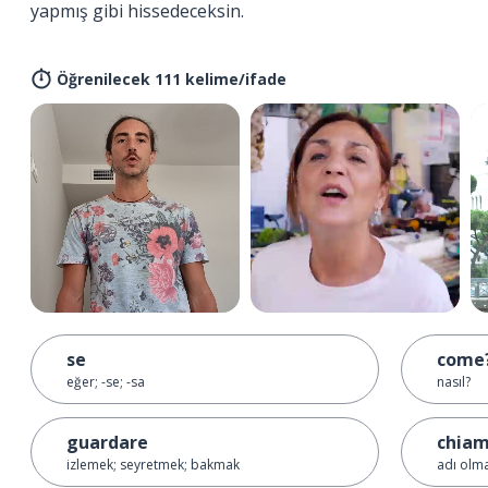
yapmış gibi hissedeceksin.
Öğrenilecek 111 kelime/ifade
se
come
eğer; -se; -sa
nasıl?
guardare
chiam
izlemek; seyretmek; bakmak
adı olm