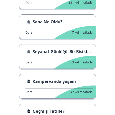
Ders
131
kelime/ifade
Sana Ne Oldu?
Ders
7
kelime/ifade
Seyahat Günlüğü: Bir Bisiklet ve Bir Köpek
Ders
63
kelime/ifade
Kampervanda yaşam
Ders
42
kelime/ifade
Geçmiş Tatiller