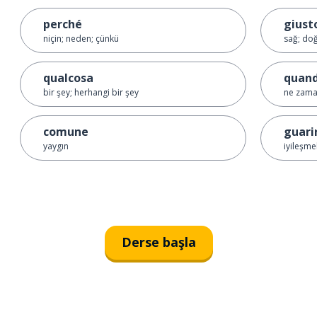
perché
giust
niçin; neden; çünkü
sağ; do
qualcosa
quan
bir şey; herhangi bir şey
ne zam
comune
guari
yaygın
iyileşme
Derse başla