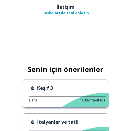
İletişim
Başkaları da seni anlasın
Senin için önerilenler
Keşif 3
Ders
10
kelime/ifade
İtalyanlar ve tatil