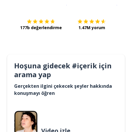
İndirmek için
App Store
Şimdi İ
177b değerlendirme
1.47M yorum
Hoşuna gidecek #içerik için
arama yap
Gerçekten ilgini çekecek şeyler hakkında
konuşmayı öğren
Video izle