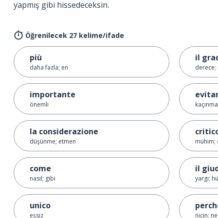
yapmış gibi hissedeceksin.
Öğrenilecek 27 kelime/ifade
più
il gra
daha fazla; en
derece;
importante
evita
önemli
kaçınma
la considerazione
critic
düşünme; etmen
mühim; ö
come
il giu
nasıl; gibi
yargı; 
unico
perch
eşsiz
niçin; n