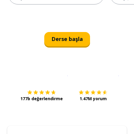
Derse başla
İndirmek için
App Store
Şimdi İ
177b değerlendirme
1.47M yorum