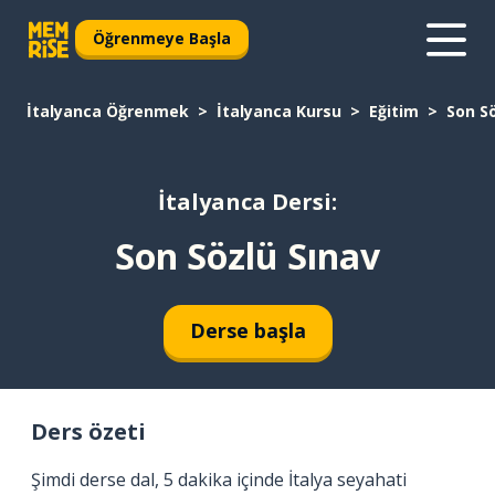
Öğrenmeye Başla
İtalyanca Öğrenmek
İtalyanca Kursu
Eğitim
Son Sö
İtalyanca Dersi:
Son Sözlü Sınav
Derse başla
Ders özeti
Şimdi derse dal, 5 dakika içinde İtalya seyahati