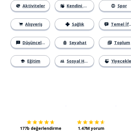
Aktiviteler
Kendini Tanıtma
Spor
Alışveriş
Sağlık
Temel İfadeler
Düşünceler
Seyahat
Toplum
Eğitim
Sosyal Hayat
Yiyecekle
İndirmek için
App Store
Şimdi İ
177b değerlendirme
1.47M yorum