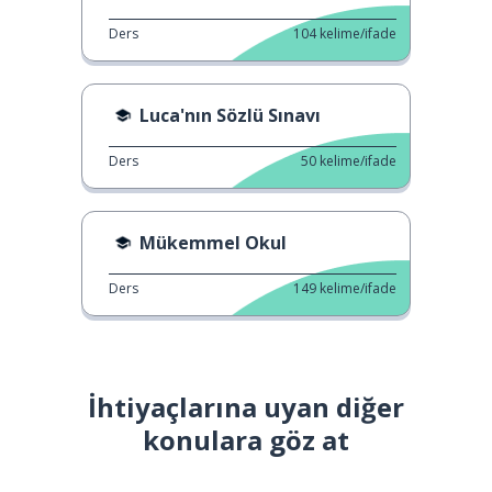
Ders
104
kelime/ifade
Luca'nın Sözlü Sınavı
Ders
50
kelime/ifade
Mükemmel Okul
Ders
149
kelime/ifade
İhtiyaçlarına uyan diğer
konulara göz at