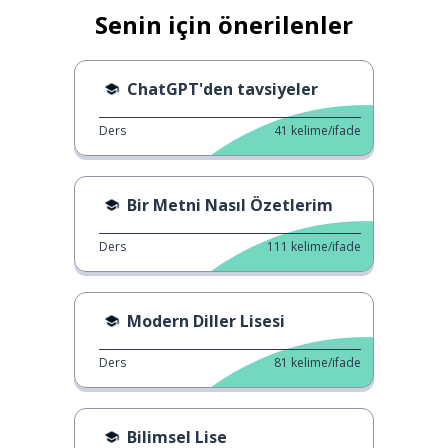
Senin için önerilenler
ChatGPT'den tavsiyeler
Ders
41
kelime/ifade
Bir Metni Nasıl Özetlerim
Ders
111
kelime/ifade
Modern Diller Lisesi
Ders
81
kelime/ifade
Bilimsel Lise