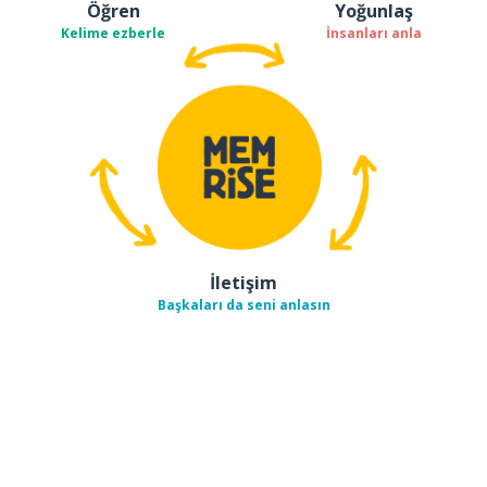
Öğren
Yoğunlaş
Kelime ezberle
İnsanları anla
İletişim
Başkaları da seni anlasın