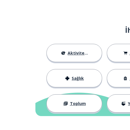
eğer; -se; -sa
se
fırsat
l'opportunità
İ
dahil etmek; dah
coinvolgere
tüm; bütün
intero
Aktiviteler
davranmak; dav
comportarsi
Sağlık
ağrı
il dolore
yoğun
intenso
Toplum
Y
kayıp
la perdita