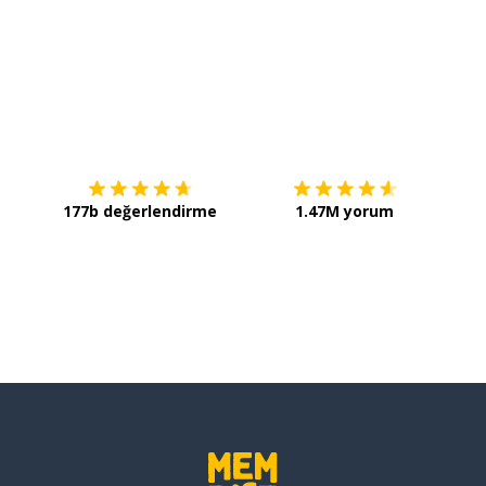
İndirmek için
App Store
Şimdi 
177b değerlendirme
1.47M yorum
birçok; bir sürü