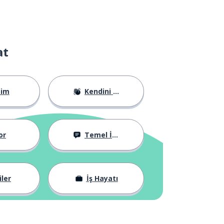
at
tim
Kendini Tanıtma
or
Temel İfadeler
iler
İş Hayatı