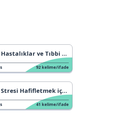
Hastalıklar ve Tıbbi Terimler
s
92
kelime/ifade
Stresi Hafifletmek için Stratejiler
s
41
kelime/ifade