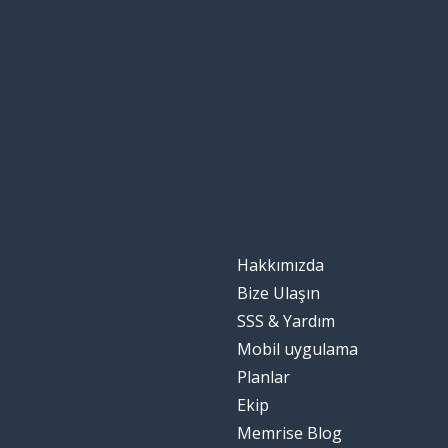
koşul; şart
la condizione
ilaç
il farmaco
koleksiyon; to
la raccolta
bilgi
l'informazione
kalite
la qualità
Hakkımızda
alışkanlık
l'abitudine
Bize Ulaşın
SSS & Yardım
genellikle
generalmente
Mobil uygulama
Planlar
ziyaret
la visita
Ekip
Memrise Blog