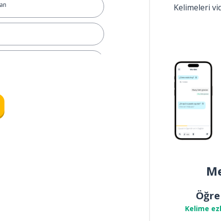
man
Kelimeleri v
Me
erek; boyunca
Öğre
a
Kelime ez