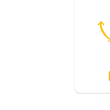
mek; isimlendirmek
rtaya çıkmak