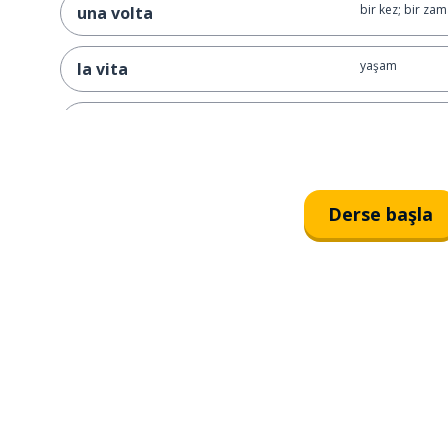
bir kez; bir za
una volta
yaşam
la vita
yol; rota
il percorso
son derece
estremamente
Derse başla
yavaş
lento
aşama
la fase
üzerinden; geç
attraverso
süreç; yargılam
il processo