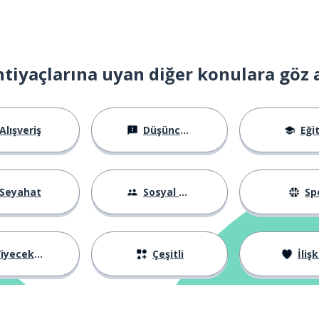
htiyaçlarına uyan diğer konulara göz 
il etmek için
Alışveriş
Düşünceler
Eği
ranmak için
Seyahat
Sosyal Hayat
Sp
iyecekler
Çeşitli
İlişk