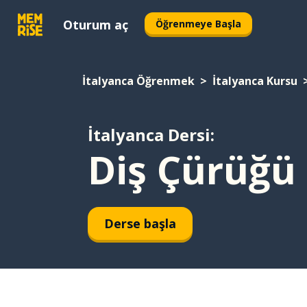
Oturum aç
Öğrenmeye Başla
İtalyanca Öğrenmek
İtalyanca Kursu
İtalyanca Dersi:
Diş Çürüğü
Derse başla