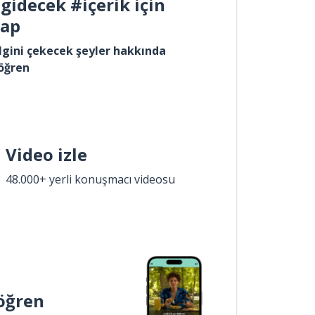
gidecek #içerik için
yap
lgini çekecek şeyler hakkında
öğren
Video izle
48.000+ yerli konuşmacı videosu
öğren