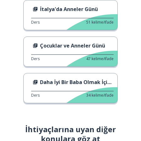
İtalya'da Anneler Günü
Ders
51
kelime/ifade
Çocuklar ve Anneler Günü
Ders
47
kelime/ifade
Daha İyi Bir Baba Olmak İçin Formda Olun
Ders
34
kelime/ifade
İhtiyaçlarına uyan diğer
konulara göz at