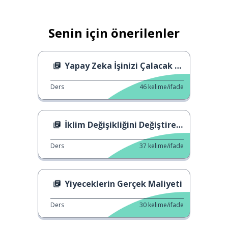
Senin için önerilenler
Yapay Zeka İşinizi Çalacak mı?
Ders
46
kelime/ifade
İklim Değişikliğini Değiştirelim!
Ders
37
kelime/ifade
Yiyeceklerin Gerçek Maliyeti
Ders
30
kelime/ifade