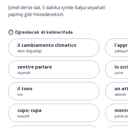
Şimdi derse dal, 5 dakika içinde İtalya seyahati
yapmış gibi hissedeceksin.
Öğrenilecek 43 kelime/ifade
il cambiamento climatico
l'app
iklim değişikliği
yaklaşı
sentire parlare
lo scr
duymak
yazar
il tono
un att
ton
aktivist
cupo; cupa
nient
kasvetli
panik y