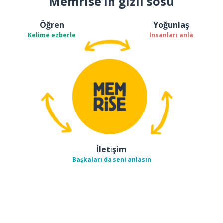
Memrise’ın gizli sosu
Öğren
Yoğunlaş
Kelime ezberle
İnsanları anla
İletişim
Başkaları da seni anlasın