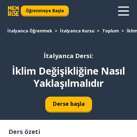
Öğrenmeye Başla
İtalyanca Öğrenmek
İtalyanca Kursu
Toplum
İklim
İtalyanca Dersi:
İklim Değişikliğine Nasıl
Yaklaşılmalıdır
Derse başla
Ders özeti