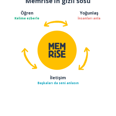
Memrise’ın gizli sosu
Öğren
Yoğunlaş
Kelime ezberle
İnsanları anla
İletişim
Başkaları da seni anlasın