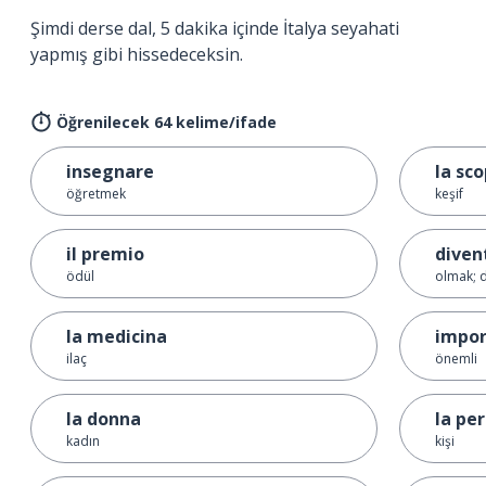
Şimdi derse dal, 5 dakika içinde İtalya seyahati
yapmış gibi hissedeceksin.
Öğrenilecek 64 kelime/ifade
insegnare
la sc
öğretmek
keşif
il premio
diven
ödül
olmak;
la medicina
impor
ilaç
önemli
la donna
la pe
kadın
kişi