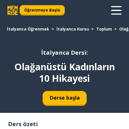
Öğrenmeye Başla
İtalyanca Öğrenmek
İtalyanca Kursu
Toplum
Olağ
İtalyanca Dersi:
Olağanüstü Kadınların
10 Hikayesi
Derse başla
Ders özeti