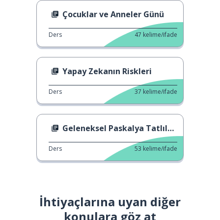
Çocuklar ve Anneler Günü
Ders
47
kelime/ifade
Yapay Zekanın Riskleri
Ders
37
kelime/ifade
Geleneksel Paskalya Tatlıları
Ders
53
kelime/ifade
İhtiyaçlarına uyan diğer
konulara göz at