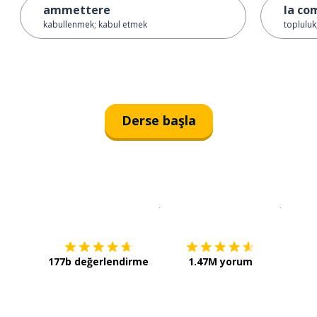
ammettere
la co
kabullenmek; kabul etmek
topluluk
Derse başla
İndirmek için
App Store
Şimdi İ
177b değerlendirme
1.47M yorum