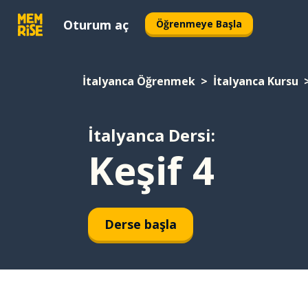
Oturum aç
Öğrenmeye Başla
İtalyanca Öğrenmek
İtalyanca Kursu
İtalyanca Dersi:
Keşif 4
Derse başla