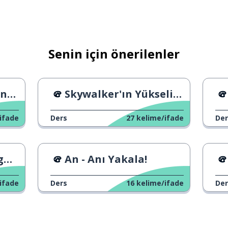
Senin için önerilenler
ar
Skywalker'ın Yükselişi - Fragman
ifade
Ders
27
kelime/ifade
Der
i?
ı
An - Anı Yakala!
 gittin?
ifade
Ders
16
kelime/ifade
Der
 ilginç bir yer