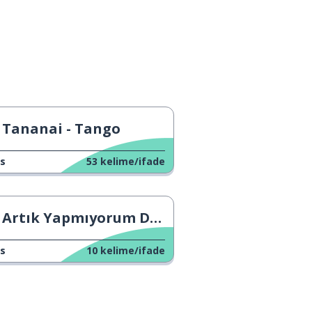
Tananai - Tango
s
53
kelime/ifade
Artık Yapmıyorum Demek
s
10
kelime/ifade