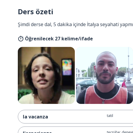
Ders özeti
Şimdi derse dal, 5 dakika içinde İtalya seyahati yapm
Öğrenilecek 27 kelime/ifade
tatil
la vacanza
tecrübe; deney