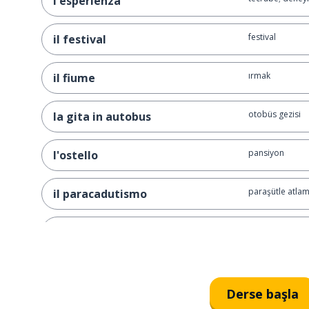
l'esperienza
festival
il festival
ırmak
il fiume
otobüs gezisi
la gita in autobus
pansiyon
l'ostello
paraşütle atla
il paracadutismo
doğa yürüyüşü
l'escursionismo
yabancı
straniero
Derse başla
dikkat çekici