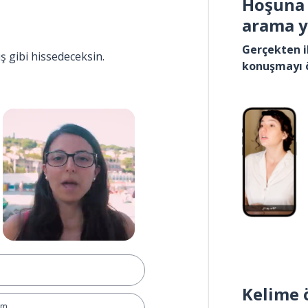
Hoşuna 
arama 
Gerçekten i
ış gibi hissedeceksin.
konuşmayı 
Kelime 
im