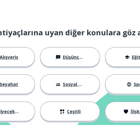
 neydi?
htiyaçlarına uyan diğer konulara göz 
sinlikle en iyisiydi
Alışveriş
Düşünceler
Eği
Seyahat
Sosyal Hayat
Sp
iyecekler
Çeşitli
İlişk