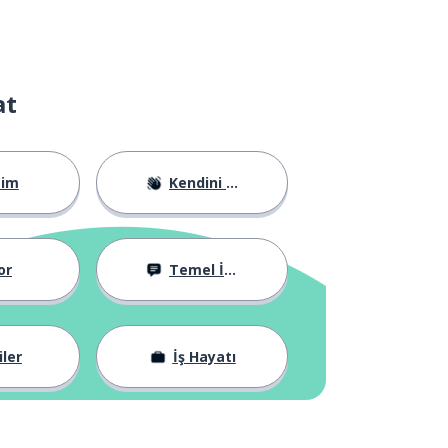
at
tim
Kendini Tanıtma
or
Temel İfadeler
iler
İş Hayatı