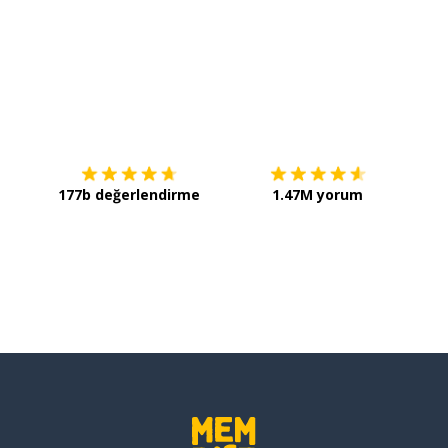
İndirmek için
App Store
Şimdi 
177b değerlendirme
1.47M yorum