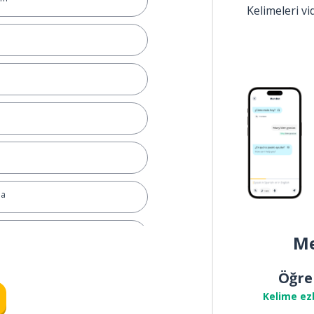
Kelimeleri v
ma
Me
Öğre
Kelime ez