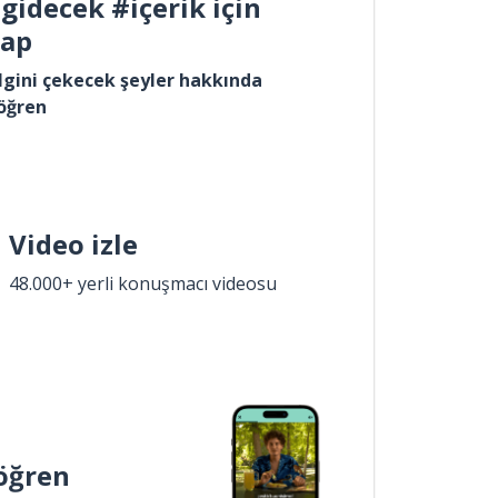
gidecek #içerik için
yap
lgini çekecek şeyler hakkında
öğren
Video izle
48.000+ yerli konuşmacı videosu
öğren