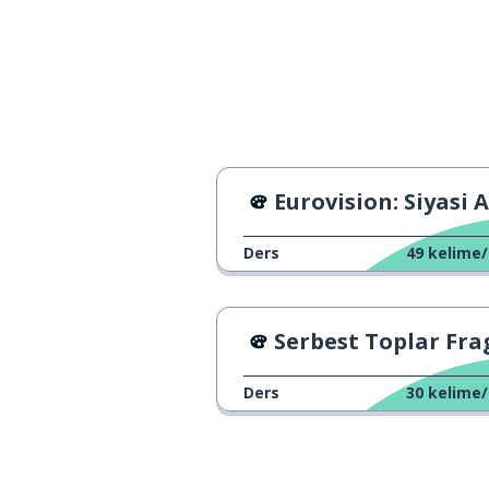
il peggiore
daha iyi
migliore
en iyi
il migliore
kesinlikle
decisamente
Eurovision: Siyasi Anl
hiçbir şekilde
affatto
Ders
49
kelime/
tatilin nasıl geçt
com'è andata la tua vacanza?
Serbest Toplar Fragman
neden Avrupa'ya
perché sei andato in Europa?
Ders
30
kelime/
... çünkü o kadar
... perché è un luogo così
interessante