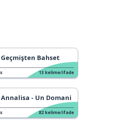
Geçmişten Bahset
s
13
kelime/ifade
Annalisa - Un Domani
s
82
kelime/ifade