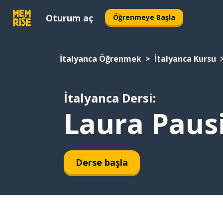
Oturum aç
Öğrenmeye Başla
İtalyanca Öğrenmek
İtalyanca Kursu
İtalyanca Dersi:
Laura Pausin
Derse başla