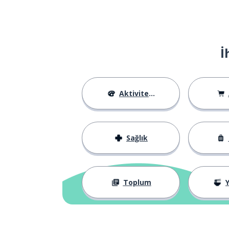
il cuscino
ağlamak
piangere
İ
ağrı; belâ
il male
yalnızlık
la solitudine
Aktiviteler
günlük
il diario
Sağlık
fotoğraf
la fotografia
göz
l'occhio
Toplum
Y
bir çocuk
un bambino
utangaç