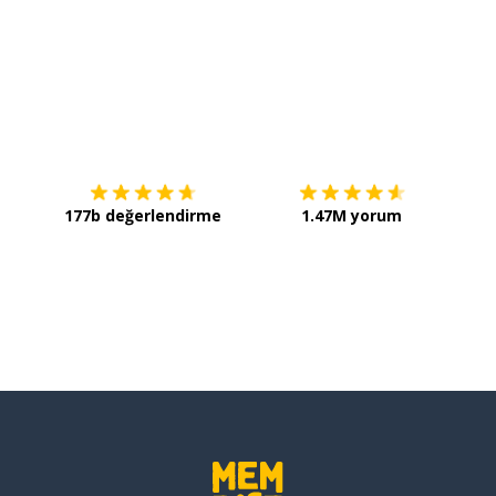
İndirmek için
App Store
Şimdi 
177b değerlendirme
1.47M yorum
 kurul