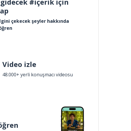
gidecek #içerik için
yap
lgini çekecek şeyler hakkında
öğren
Video izle
48.000+ yerli konuşmacı videosu
öğren