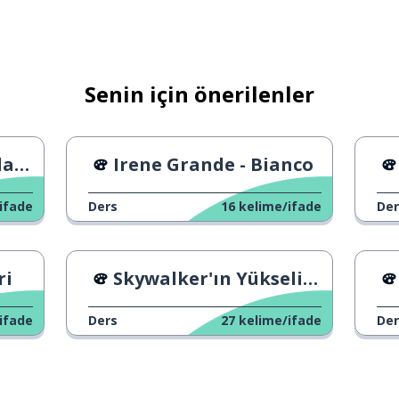
Senin için önerilenler
ldı
Irene Grande - Bianco
ifade
Ders
16
kelime/ifade
Der
ri
Skywalker'ın Yükselişi - Fragman
kamara
ifade
Ders
27
kelime/ifade
Der