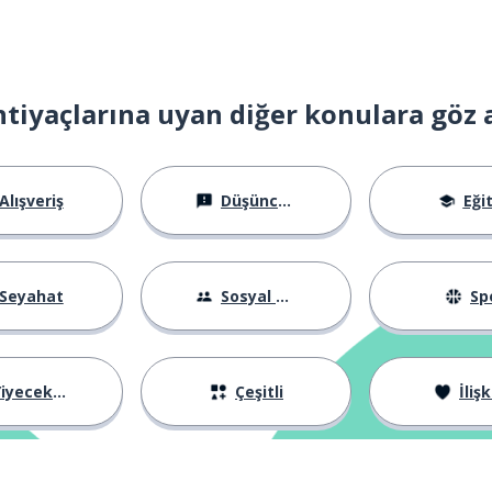
htiyaçlarına uyan diğer konulara göz 
Alışveriş
Düşünceler
Eği
Seyahat
Sosyal Hayat
Sp
iyecekler
Çeşitli
İlişk