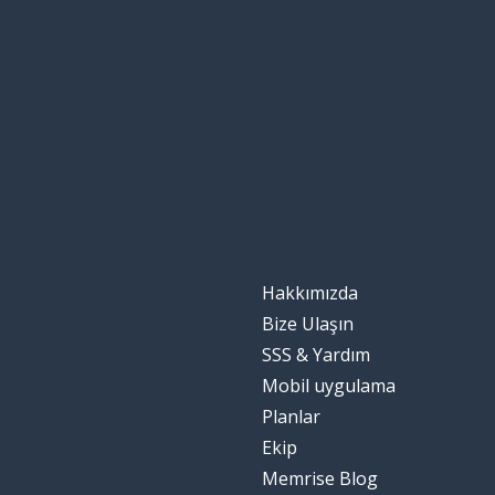
il parere
sormak
chiedere
anlamak
capire
acı çekmek
soffrire
kolay
facile
Hakkımızda
çalışmak; okum
studiare
Bize Ulaşın
SSS & Yardım
faydasız; işe y
inutile
Mobil uygulama
Planlar
fikir
l'idea
Ekip
Memrise Blog
olasılık