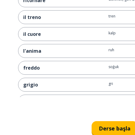
ritornare
tren
il treno
kalp
il cuore
ruh
l'anima
soğuk
freddo
gri
grigio
şehir
la città
okul
la scuola
Derse başla
masa; sıra