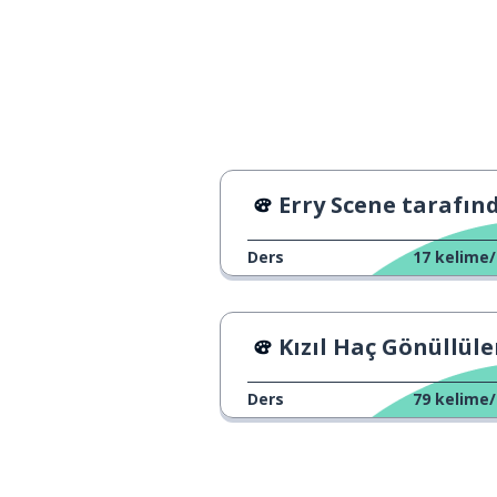
battere
güçlü
forte
kim bilir
chissà
düşünmek
pensare
Erry Scene tarafından yapı
konuşmak
parlare
Ders
17
kelime/
gizlemek
nascondere
Kızıl Haç Gönüllüle
oda; kamera; 
la camera
Ders
79
kelime/
yemek yemek
mangiare
yastık