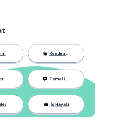
at
tim
Kendini Tanıtma
or
Temel İfadeler
iler
İş Hayatı