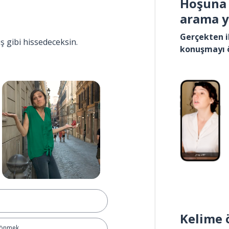
Hoşuna 
arama 
Gerçekten i
ış gibi hissedeceksin.
konuşmayı 
Kelime 
dönmek