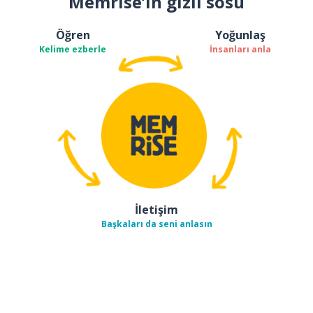
Memrise’ın gizli sosu
Öğren
Yoğunlaş
Kelime ezberle
İnsanları anla
İletişim
Başkaları da seni anlasın