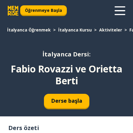
Öğrenmeye Başla
İtalyanca Öğrenmek
İtalyanca Kursu
Aktiviteler
F
İtalyanca Dersi:
Fabio Rovazzi ve Orietta
Berti
Derse başla
Ders özeti