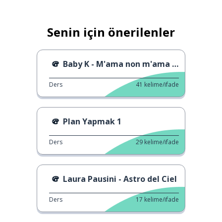
Senin için önerilenler
Baby K - M'ama non m'ama Baby K - Beni seviyor
Ders
41
kelime/ifade
Plan Yapmak 1
Ders
29
kelime/ifade
Laura Pausini - Astro del Ciel
Ders
17
kelime/ifade