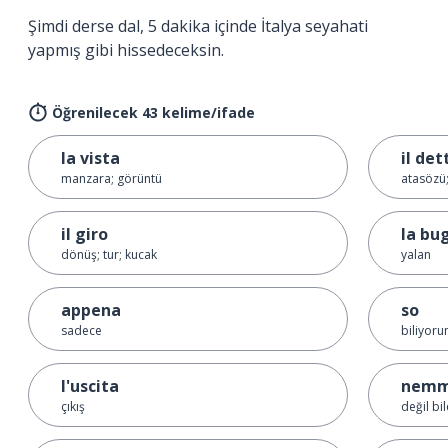
Şimdi derse dal, 5 dakika içinde İtalya seyahati
yapmış gibi hissedeceksin.
Öğrenilecek 43 kelime/ifade
la vista
il det
manzara; görüntü
atasözü
il giro
la bu
dönüş; tur; kucak
yalan
appena
so
sadece
biliyor
l'uscita
nemm
çıkış
değil bil