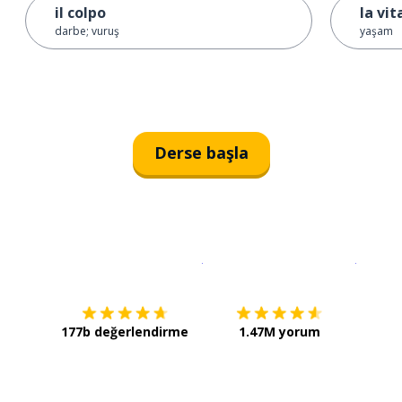
il colpo
la vit
darbe; vuruş
yaşam
Derse başla
İndirmek için
App Store
Şimdi İ
177b değerlendirme
1.47M yorum