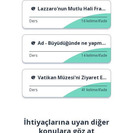
Lazzaro'nun Mutlu Hali Fragmanı
Ders
16
kelime/ifade
Ad - Büyüdüğünde ne yapmak istersin?
Ders
14
kelime/ifade
Vatikan Müzesi'ni Ziyaret Etmek
Ders
41
kelime/ifade
İhtiyaçlarına uyan diğer
konulara göz at