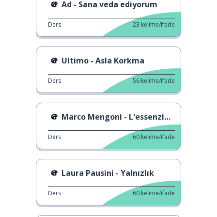
Ad - Sana veda ediyorum
Ders
23
kelime/ifade
Ultimo - Asla Korkma
Ders
56
kelime/ifade
Marco Mengoni - L'essenziale
Ders
60
kelime/ifade
Laura Pausini - Yalnızlık
Ders
60
kelime/ifade