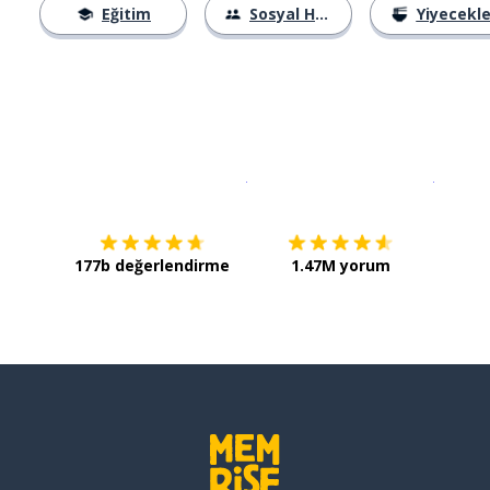
Eğitim
Sosyal Hayat
Yiyecekle
İndirmek için
App Store
Şimdi İ
177b değerlendirme
1.47M yorum