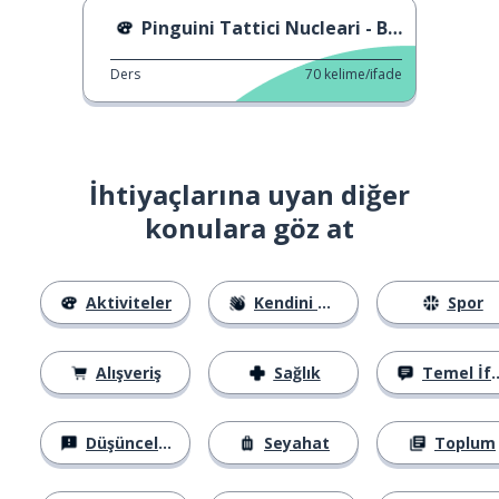
Pinguini Tattici Nucleari - Bohémien
Ders
70
kelime/ifade
İhtiyaçlarına uyan diğer
konulara göz at
Aktiviteler
Kendini Tanıtma
Spor
Alışveriş
Sağlık
Temel İfadeler
Düşünceler
Seyahat
Toplum