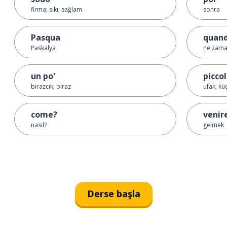
firma; sıkı; sağlam
sonra
Pasqua
quan
Paskalya
ne zam
un po'
picco
birazcık; biraz
ufak; kü
come?
venir
nasıl?
gelmek
Derse başla