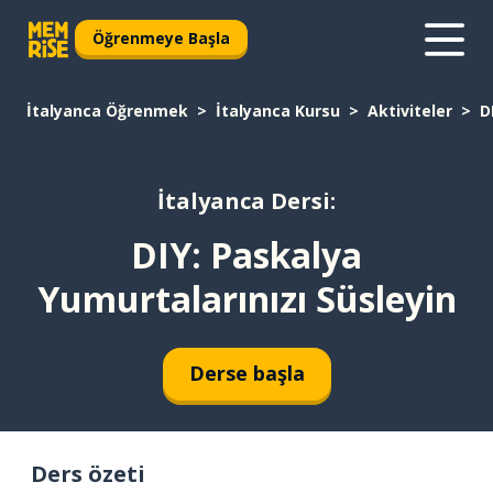
Öğrenmeye Başla
İtalyanca Öğrenmek
İtalyanca Kursu
Aktiviteler
D
İtalyanca Dersi:
DIY: Paskalya
Yumurtalarınızı Süsleyin
Derse başla
Ders özeti