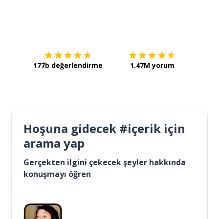
İndirmek için
App Store
Şimdi İ
177b değerlendirme
1.47M yorum
Hoşuna gidecek #içerik için
arama yap
Gerçekten ilgini çekecek şeyler hakkında
konuşmayı öğren