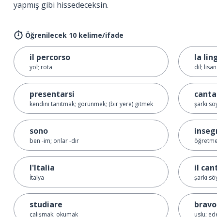
yapmış gibi hissedeceksin.
Öğrenilecek 10 kelime/ifade
il percorso
la lin
yol; rota
dil; lisan
presentarsi
canta
kendini tanıtmak; görünmek; (bir yere) gitmek
şarkı s
sono
inseg
ben -im; onlar -dır
öğretm
l'Italia
il can
İtalya
şarkı s
studiare
bravo
çalışmak; okumak
uslu; ed