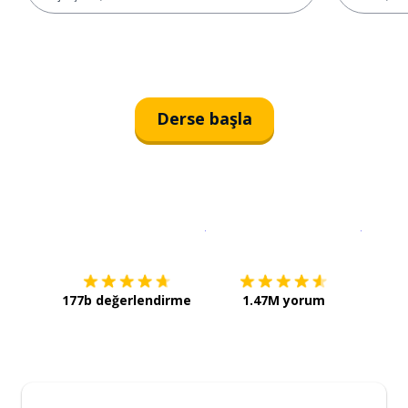
Derse başla
İndirmek için
App Store
Şimdi İ
177b değerlendirme
1.47M yorum