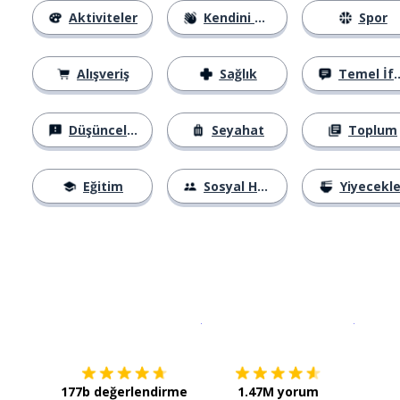
Aktiviteler
Kendini Tanıtma
Spor
Alışveriş
Sağlık
Temel İfadeler
Düşünceler
Seyahat
Toplum
Eğitim
Sosyal Hayat
Yiyecekle
İndirmek için
App Store
Şimdi İ
177b değerlendirme
1.47M yorum