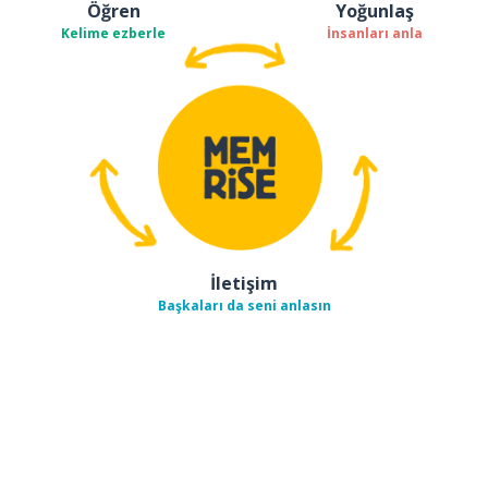
Öğren
Yoğunlaş
Kelime ezberle
İnsanları anla
İletişim
Başkaları da seni anlasın