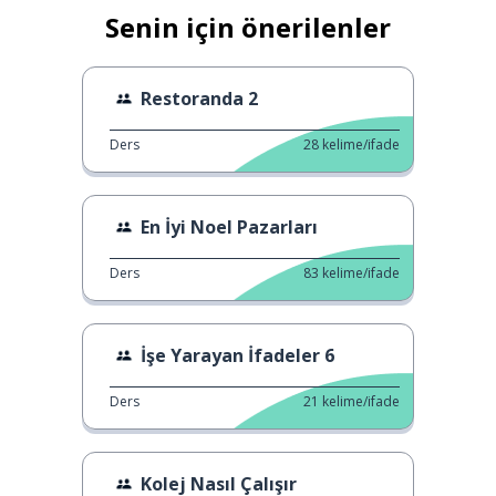
Senin için önerilenler
Restoranda 2
Ders
28
kelime/ifade
En İyi Noel Pazarları
Ders
83
kelime/ifade
İşe Yarayan İfadeler 6
Ders
21
kelime/ifade
Kolej Nasıl Çalışır