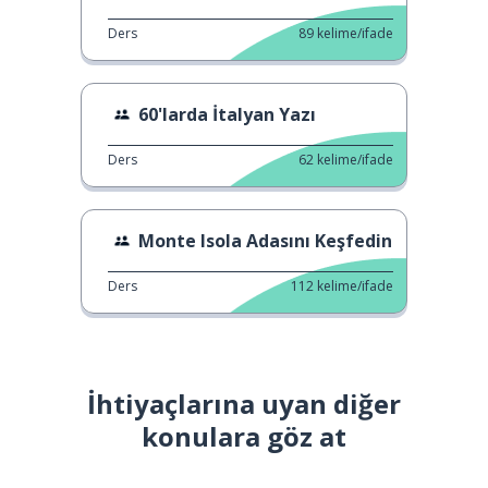
Ders
89
kelime/ifade
60'larda İtalyan Yazı
Ders
62
kelime/ifade
Monte Isola Adasını Keşfedin
Ders
112
kelime/ifade
İhtiyaçlarına uyan diğer
konulara göz at