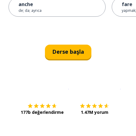
anche
fare
de; da; ayrıca
yapmak;
Derse başla
İndirmek için
App Store
Şimdi İ
177b değerlendirme
1.47M yorum