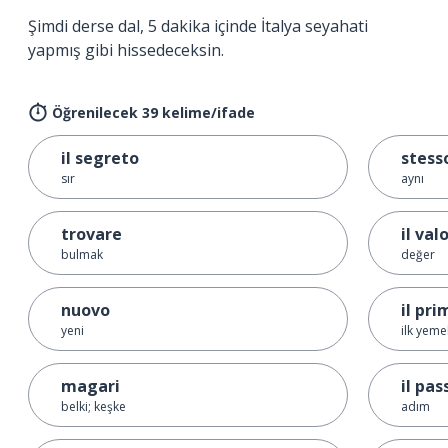
Şimdi derse dal, 5 dakika içinde İtalya seyahati
yapmış gibi hissedeceksin.
Öğrenilecek 39 kelime/ifade
il segreto
stess
sır
aynı
trovare
il val
bulmak
değer
nuovo
il pri
yeni
ilk yeme
magari
il pas
belki; keşke
adım