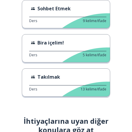
Sohbet Etmek
Ders
9
kelime/ifade
Bira içelim!
Ders
5
kelime/ifade
Takılmak
Ders
13
kelime/ifade
İhtiyaçlarına uyan diğer
konulara göz at