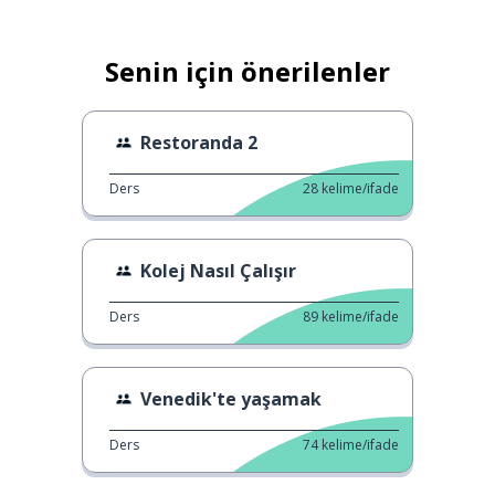
Senin için önerilenler
Restoranda 2
Ders
28
kelime/ifade
Kolej Nasıl Çalışır
Ders
89
kelime/ifade
Venedik'te yaşamak
Ders
74
kelime/ifade