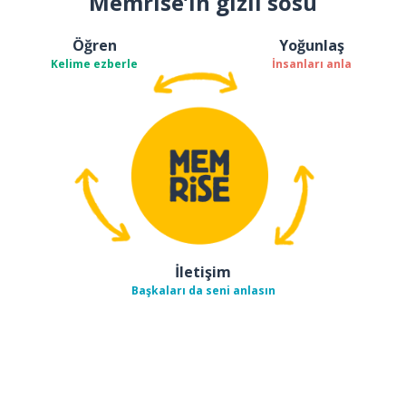
Memrise’ın gizli sosu
Öğren
Yoğunlaş
Kelime ezberle
İnsanları anla
İletişim
Başkaları da seni anlasın