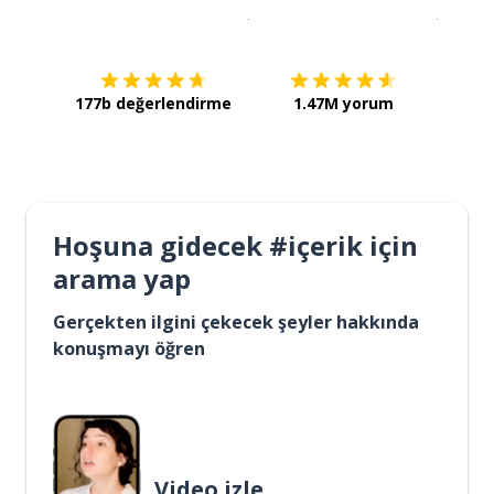
İndirmek için
App Store
Şimdi İ
177b değerlendirme
1.47M yorum
Hoşuna gidecek #içerik için
arama yap
Gerçekten ilgini çekecek şeyler hakkında
konuşmayı öğren
Video izle