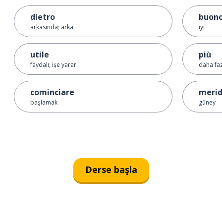
dietro
buon
arkasında; arka
iyi
utile
più
faydalı; işe yarar
daha faz
cominciare
merid
başlamak
güney
Derse başla