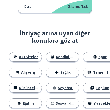
Ders
68
kelime/ifade
İhtiyaçlarına uyan diğer
konulara göz at
Aktiviteler
Kendini Tanıtma
Spor
Alışveriş
Sağlık
Temel İfadeler
Düşünceler
Seyahat
Toplum
Eğitim
Sosyal Hayat
Yiyecekle