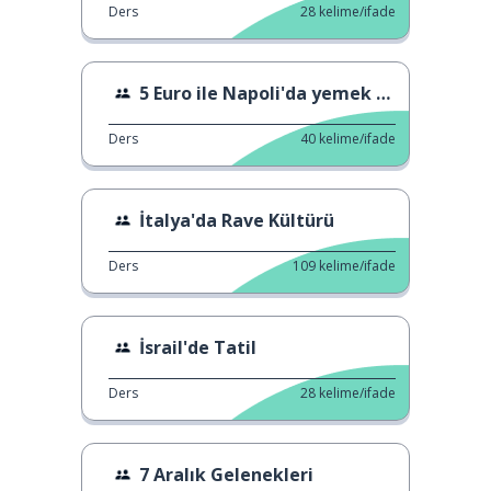
Ders
28
kelime/ifade
5 Euro ile Napoli'da yemek yeme
Ders
40
kelime/ifade
İtalya'da Rave Kültürü
Ders
109
kelime/ifade
İsrail'de Tatil
Ders
28
kelime/ifade
7 Aralık Gelenekleri