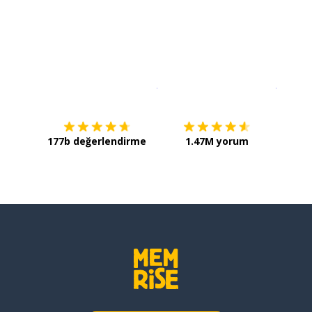
İndirmek için
App Store
Şimdi İ
177b değerlendirme
1.47M yorum