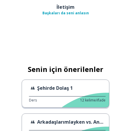
İletişim
Başkaları da seni anlasın
Senin için önerilenler
Şehirde Dolaş 1
Ders
12
kelime/ifade
Arkadaşlarımlayken vs. Annemleyken