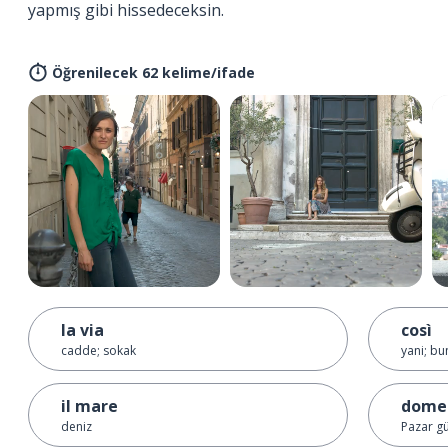
yapmış gibi hissedeceksin.
Öğrenilecek 62 kelime/ifade
la via
così
cadde; sokak
yani; bu
il mare
dome
deniz
Pazar g