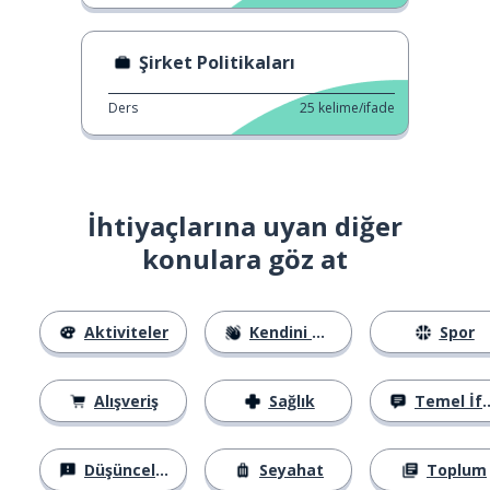
Şirket Politikaları
Ders
25
kelime/ifade
İhtiyaçlarına uyan diğer
konulara göz at
Aktiviteler
Kendini Tanıtma
Spor
Alışveriş
Sağlık
Temel İfadeler
Düşünceler
Seyahat
Toplum