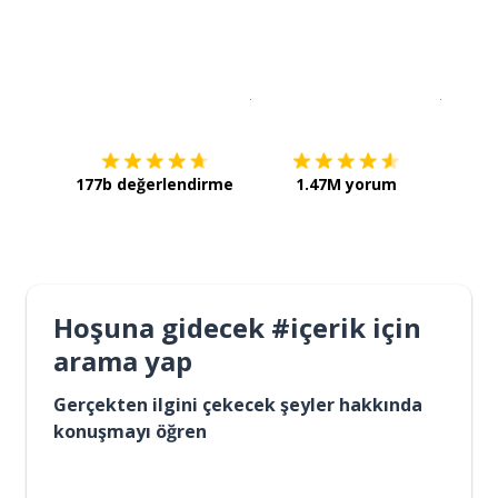
İndirmek için
App Store
Şimdi İ
177b değerlendirme
1.47M yorum
Hoşuna gidecek #içerik için
arama yap
Gerçekten ilgini çekecek şeyler hakkında
konuşmayı öğren