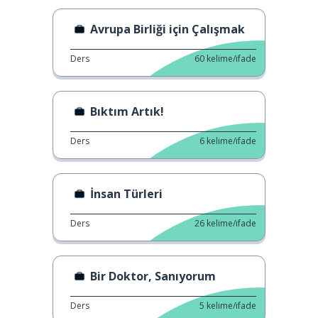
Avrupa Birliği için Çalışmak
Ders
60
kelime/ifade
Bıktım Artık!
Ders
6
kelime/ifade
İnsan Türleri
Ders
26
kelime/ifade
Bir Doktor, Sanıyorum
Ders
5
kelime/ifade