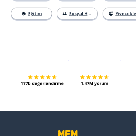
Eğitim
Sosyal Hayat
Yiyecekle
İndirmek için
App Store
Şimdi İ
177b değerlendirme
1.47M yorum