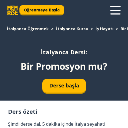
Öğrenmeye Başla
İtalyanca Öğrenmek
İtalyanca Kursu
İş Hayatı
Bir
İtalyanca Dersi:
Bir Promosyon mu?
Derse başla
Ders özeti
Şimdi derse dal, 5 dakika içinde İtalya seyahati