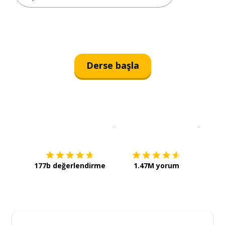
Derse başla
İndirmek için
App Store
Şimdi İ
177b değerlendirme
1.47M yorum