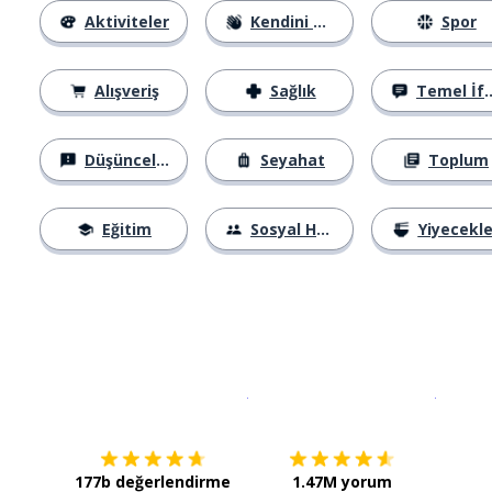
Aktiviteler
Kendini Tanıtma
Spor
Alışveriş
Sağlık
Temel İfadeler
Düşünceler
Seyahat
Toplum
Eğitim
Sosyal Hayat
Yiyecekle
İndirmek için
App Store
Şimdi İ
177b değerlendirme
1.47M yorum