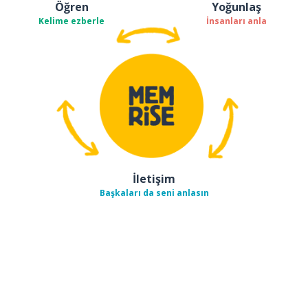
Öğren
Yoğunlaş
Kelime ezberle
İnsanları anla
İletişim
Başkaları da seni anlasın