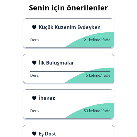
Senin için önerilenler
Küçük Kuzenim Evdeyken
Ders
21
kelime/ifade
İlk Buluşmalar
Ders
5
kelime/ifade
İhanet
Ders
53
kelime/ifade
Eş Dost