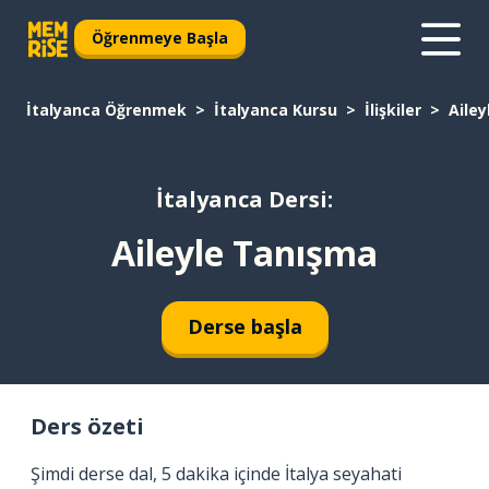
Öğrenmeye Başla
İtalyanca Öğrenmek
İtalyanca Kursu
İlişkiler
Aile
İtalyanca Dersi:
Aileyle Tanışma
Derse başla
Ders özeti
Şimdi derse dal, 5 dakika içinde İtalya seyahati