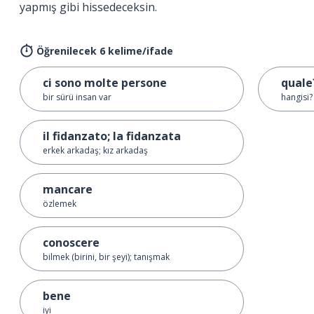
yapmış gibi hissedeceksin.
Öğrenilecek 6 kelime/ifade
ci sono molte persone
quale
bir sürü insan var
hangisi?
il fidanzato; la fidanzata
erkek arkadaş; kız arkadaş
mancare
özlemek
conoscere
bilmek (birini, bir şeyi); tanışmak
bene
iyi