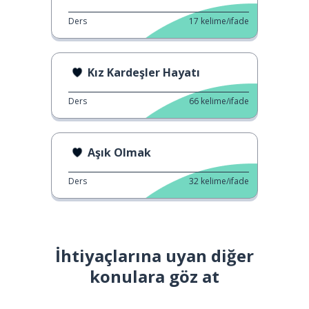
Ders
17
kelime/ifade
Kız Kardeşler Hayatı
Ders
66
kelime/ifade
Aşık Olmak
Ders
32
kelime/ifade
İhtiyaçlarına uyan diğer
konulara göz at