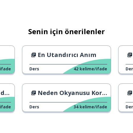
Senin için önerilenler
En Utandırıcı Anım
ifade
Ders
42
kelime/ifade
Der
ler
Neden Okyanusu Korumamız Gerekiyor?
ifade
Ders
34
kelime/ifade
Der
lmak