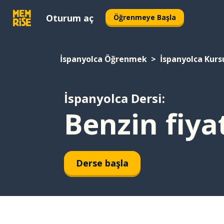
Oturum aç
Öğrenmeye Başla
İspanyolca Öğrenmek
İspanyolca Kurs
İspanyolca Dersi:
Benzin fiya
Derse başla