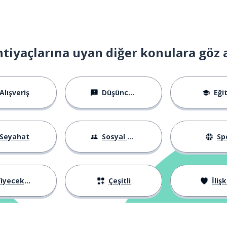
htiyaçlarına uyan diğer konulara göz 
lüm
şeyi) yapabilmek
Alışveriş
Düşünceler
Eği
Seyahat
Sosyal Hayat
Sp
iyecekler
Çeşitli
İlişk