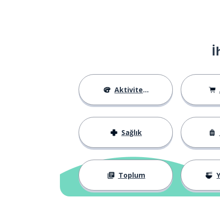
enviar
ülke; devlet
el país
İ
kısım; part; bö
la parte
-ebilmek; (bir 
poder
Aktiviteler
yüzyıl; çağ
el siglo
Sağlık
değiştirmek
cambiar
Avrupalı
europeo
Toplum
Y
aşağı yukarı
más o menos
beşinci; 5.