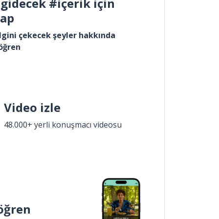
gidecek #içerik için
yap
lgini çekecek şeyler hakkında
öğren
Video izle
48.000+ yerli konuşmacı videosu
öğren