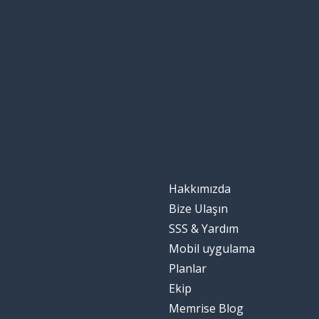
la producción
Norveç
Noruega
şimdi
ahora
yüz
la cara
kaplamak; kap
cubrir
Hakkımızda
o halde; öyleys
entonces
Bize Ulaşın
SSS & Yardım
etmen; faktör
el factor
Mobil uygulama
Planlar
dinlenmek; rah
relajarse
Ekip
Memrise Blog
fiyat