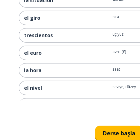
la situación
sıra
el giro
üç yüz
trescientos
avro (€)
el euro
saat
la hora
seviye; düzey
el nivel
hikaye; tarih
la historia
market; dükkan
el mercado
Derse başla
gaz