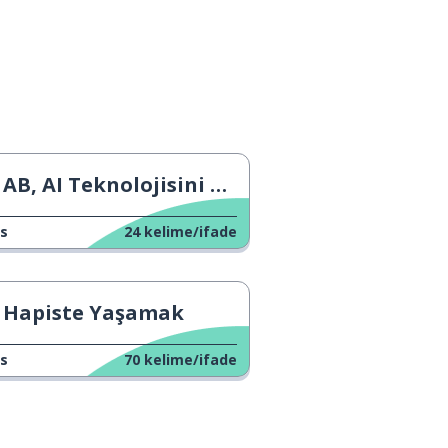
AB, AI Teknolojisini Düzenliyor
s
24
kelime/ifade
Hapiste Yaşamak
s
70
kelime/ifade