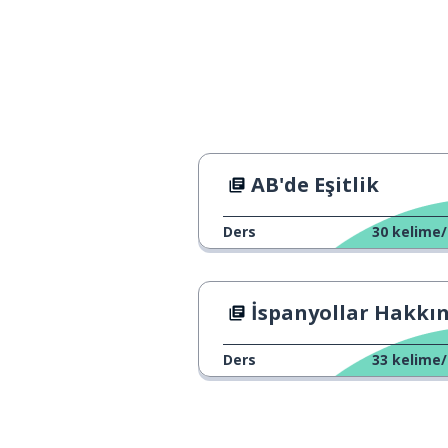
la cifra
hâlâ
todavía
uzun; yüksek
alto
eski
viejo
AB'de Eşitlik
kıta
el continente
Ders
30
kelime/
arkasında
detrás
İspanyollar Hakkında Yanlış Klişe
gerçek; asıl
la realidad
Ders
33
kelime/
bırakmak; ayrı
dejar
göndermek