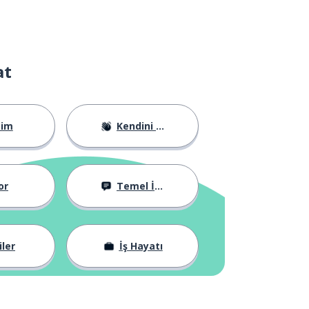
at
tim
Kendini Tanıtma
or
Temel İfadeler
iler
İş Hayatı