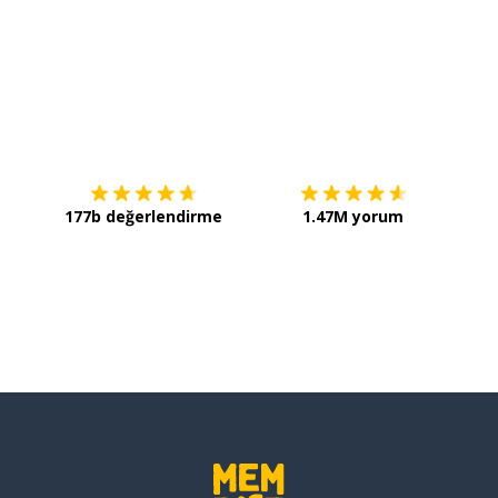
lişki
İndirmek için
App Store
Şimdi 
177b değerlendirme
1.47M yorum
su