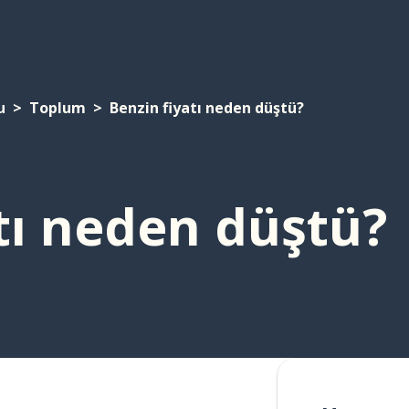
u
Toplum
Benzin fiyatı neden düştü?
tı neden düştü?