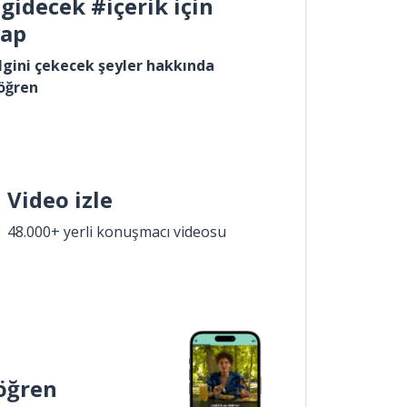
gidecek #içerik için
yap
lgini çekecek şeyler hakkında
öğren
Video izle
48.000+ yerli konuşmacı videosu
öğren