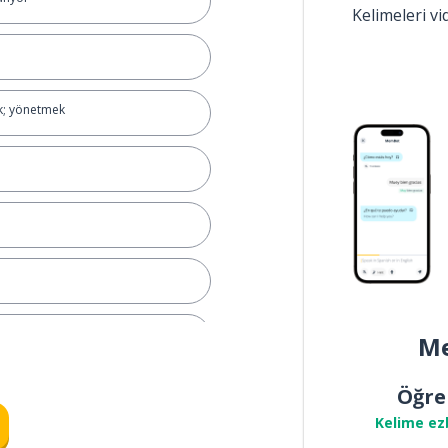
Kelimeleri v
k; yönetmek
mak
Me
Öğre
Kelime ez
mak