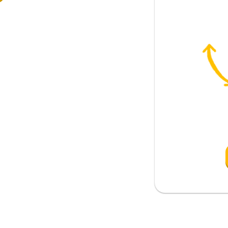
); askıya almak
ktirmek
ak