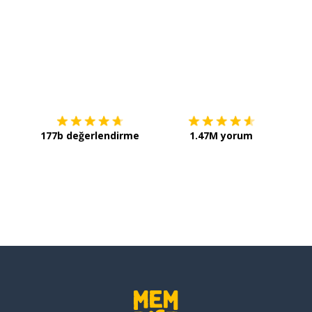
İndirmek için
App Store
Şimdi 
177b değerlendirme
1.47M yorum