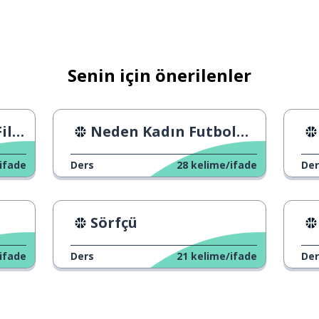
elirlemek
Senin için önerilenler
pansiyon
antısı
esi
Neden Kadın Futbolu o kadar görünür değil?
ak; tercih etmek
ifade
Ders
28
kelime/ifade
Der
Sörfçü
ak (yer)
ifade
Ders
21
kelime/ifade
Der