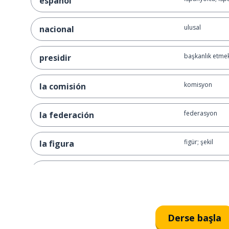
español
ulusal
nacional
başkanlık etme
presidir
komisyon
la comisión
federasyon
la federación
figür; şekil
la figura
bir arada yaşa
convivir
durum
la situación
Derse başla
anlatmak; say