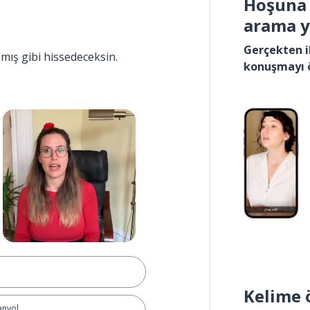
Hoşuna 
arama 
Gerçekten i
pmış gibi hissedeceksin.
konuşmayı 
Kelime 
anyol