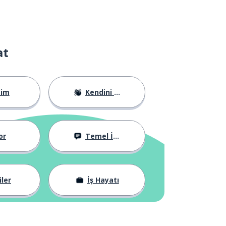
at
tim
Kendini Tanıtma
or
Temel İfadeler
iler
İş Hayatı