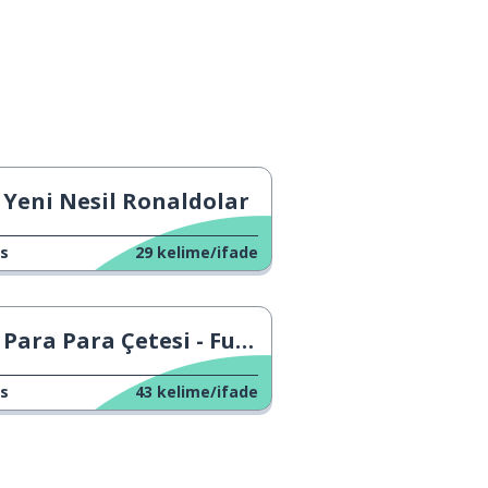
Yeni Nesil Ronaldolar
s
29
kelime/ifade
Para Para Çetesi - Futbol Sahnesi
s
43
kelime/ifade