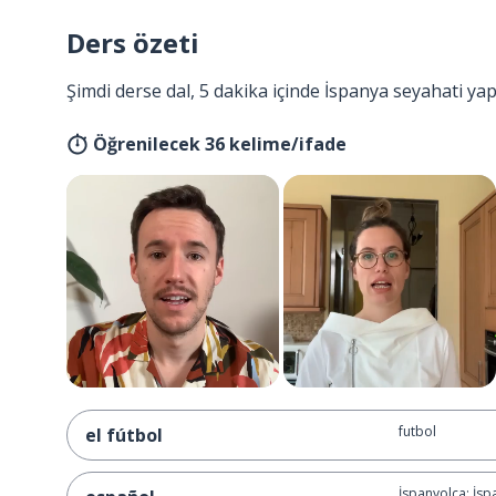
Ders özeti
Şimdi derse dal, 5 dakika içinde İspanya seyahati ya
Öğrenilecek 36 kelime/ifade
futbol
el fútbol
İspanyolca; İsp