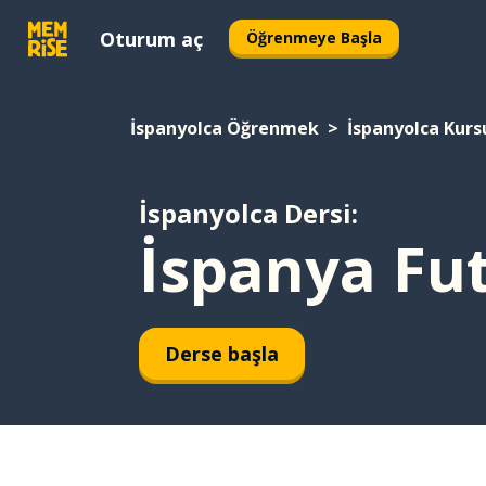
Oturum aç
Öğrenmeye Başla
İspanyolca Öğrenmek
İspanyolca Kurs
İspanyolca Dersi:
İspanya Fu
Derse başla