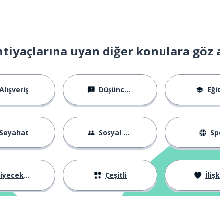
htiyaçlarına uyan diğer konulara göz 
öncülük etmek
; sunum
Alışveriş
Düşünceler
Eği
Seyahat
Sosyal Hayat
Sp
iyecekler
Çeşitli
İlişk