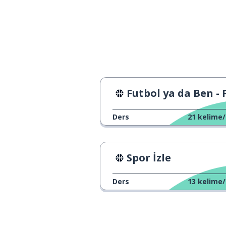
estudiar
karar vermek; b
decidir
iptal etme; süs
la suspensión
kurul; kurul topl
la junta
Futbol ya da Ben - Film sahn
seçmek; toplam
elegir
Ders
21
kelime/
hükümet
el gobierno
Spor İzle
işgal etmek; alm
ocupar
Ders
13
kelime/
görev; yük
el cargo
kurumsal