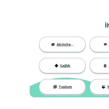
institucional
Dünya Kupası
el Mundial
İ
birinci olmak; 
encabezar
temsil; gösteri
la representación
Aktiviteler
ilk kez
la primera vez
Sağlık
son; final
el final
anlamak
entender
Toplum
Y
hafta sonu
el fin de semana
şampiyon