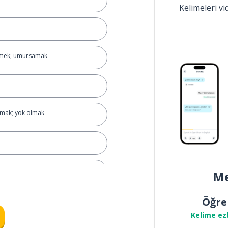
Kelimeleri v
nmek; umursamak
mak; yok olmak
eği)
Me
Öğre
Kelime ez
emek; anlatmak