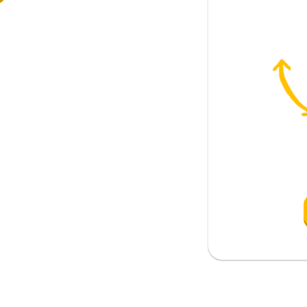
emek; demek; iddia etmek
geçerli olmak