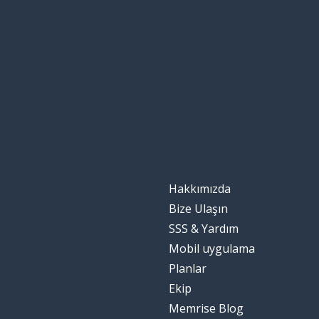
peligroso
belki; muhteme
a lo mejor
herhangi bir
cualquier
Hakkımızda
Bize Ulaşın
SSS & Yardım
Mobil uygulama
Planlar
Ekip
Memrise Blog