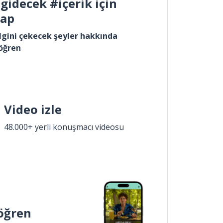
gidecek #içerik için
yap
lgini çekecek şeyler hakkında
öğren
Video izle
48.000+ yerli konuşmacı videosu
öğren