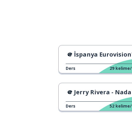
la hija
düzenlemek; or
organizar
şeyler
cosas
eksik olmak; g
hacer falta
İspanya Eurovision'da: Sıfır P
makarna
la pasta
Ders
29
kelime/
insanlar
la gente
Jerry Rivera - Nada sin
kısım; part; bö
la parte
Ders
52
kelime/
hata yapmak
equivocarse
çıkarmak; baş