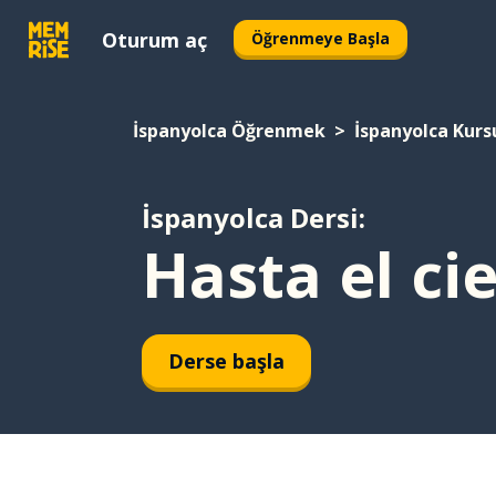
Oturum aç
Öğrenmeye Başla
İspanyolca Öğrenmek
İspanyolca Kurs
İspanyolca Dersi:
Hasta el ci
Derse başla