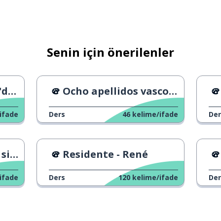
ganize etmek
Senin için önerilenler
erek duymak
uan
Ocho apellidos vascos Fragmanı
ifade
Ders
46
kelime/ifade
Der
 ti
Residente - René
lüm
ifade
Ders
120
kelime/ifade
Der
armak