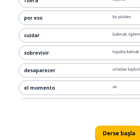
fuera
bu yüzden
por eso
bakmak; ilgile
cuidar
hayatta kalmak
sobrevivir
ortadan kaybol
desaparecer
an
el momento
bilmek (bir gerç
saber
ihtiyacı olmak
necesitar
Derse başla
konuşmak; söyl