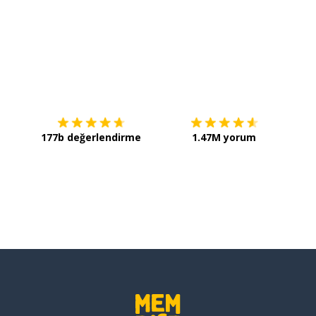
İndirmek için
App Store
Şimdi 
takılmak
177b değerlendirme
1.47M yorum