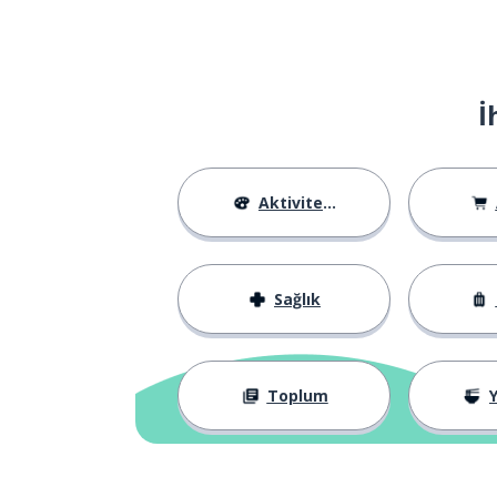
sacar
istemek; rica e
querer
İ
çılgınlık
la locura
polis
la policía
Aktiviteler
çalışmak
trabajar
Sağlık
resmen
oficialmente
var olmak
existir
Toplum
Y
çıkarmak; kald
quitar
manzara; seyir