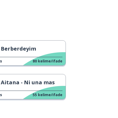
Berberdeyim
s
80
kelime/ifade
Aitana - Ni una mas
s
55
kelime/ifade