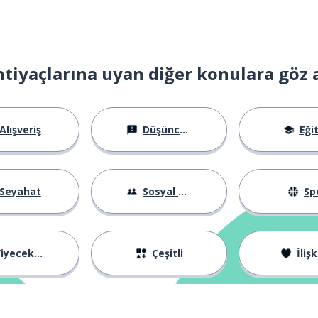
tmek
htiyaçlarına uyan diğer konulara göz 
Alışveriş
Düşünceler
Eği
Seyahat
Sosyal Hayat
Sp
iyecekler
Çeşitli
İlişk
ırmak