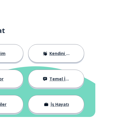
at
tim
Kendini Tanıtma
or
Temel İfadeler
iler
İş Hayatı