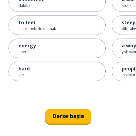
dakika
söz; kel
to feel
steep
hissetmek; dokunmak
dik; fahi
energy
a way
enerji
yol; ba
hard
peopl
zor
insanlar
Derse başla