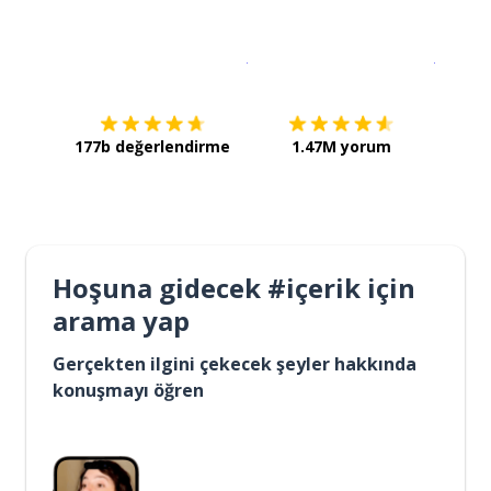
İndirmek için
App Store
Şimdi İ
177b değerlendirme
1.47M yorum
Hoşuna gidecek #içerik için
arama yap
Gerçekten ilgini çekecek şeyler hakkında
konuşmayı öğren