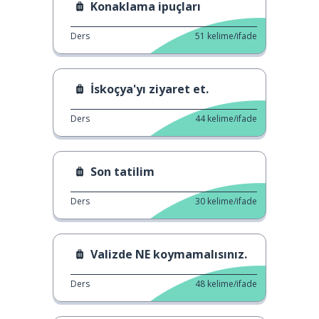
Konaklama ipuçları
Ders
51
kelime/ifade
İskoçya'yı ziyaret et.
Ders
44
kelime/ifade
Son tatilim
Ders
30
kelime/ifade
Valizde NE koymamalısınız.
Ders
48
kelime/ifade