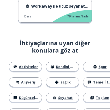
Workaway ile ucuz seyahat et.
Ders
79
kelime/ifade
İhtiyaçlarına uyan diğer
konulara göz at
Aktiviteler
Kendini Tanıtma
Spor
Alışveriş
Sağlık
Temel İfadeler
Düşünceler
Seyahat
Toplum