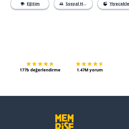
Eğitim
Sosyal Hayat
Yiyecekle
İndirmek için
App Store
Şimdi İ
177b değerlendirme
1.47M yorum