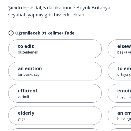
Şimdi derse dal, 5 dakika içinde Büyük Britanya
seyahati yapmış gibi hissedeceksin.
Öğrenilecek 91 kelime/ifade
to edit
elsew
düzenlemek
başka y
an edition
to e
bir baskı; sayı
ortaya 
efficient
emoti
verimli
duygusa
elderly
an em
yaşlı
bir vurg