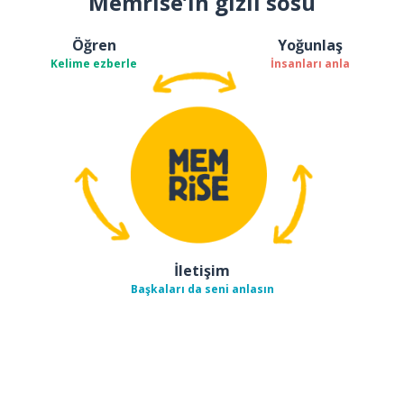
Memrise’ın gizli sosu
Öğren
Yoğunlaş
Kelime ezberle
İnsanları anla
İletişim
Başkaları da seni anlasın