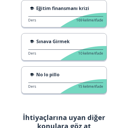
Eğitim finansmanı krizi
Ders
169
kelime/ifade
Sınava Girmek
Ders
10
kelime/ifade
No lo pillo
Ders
15
kelime/ifade
İhtiyaçlarına uyan diğer
konulara göz at