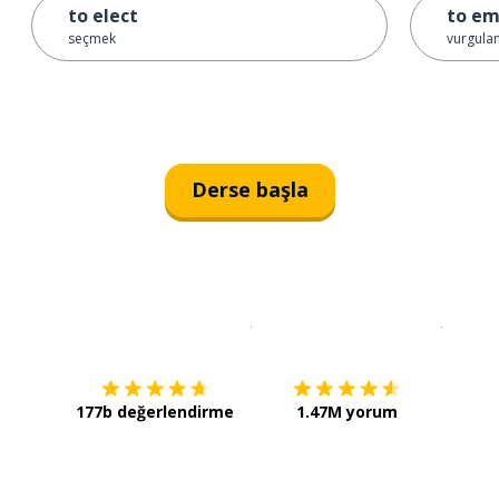
to elect
to em
seçmek
vurgulam
Derse başla
İndirmek için
App Store
Şimdi İ
177b değerlendirme
1.47M yorum