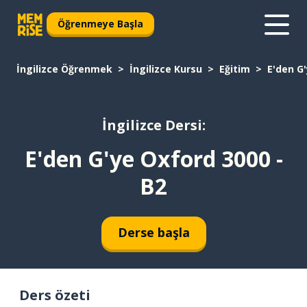
Öğrenmeye Başla
İngilizce Öğrenmek
İngilizce Kursu
Eğitim
E'den G'
İngilizce Dersi:
E'den G'ye Oxford 3000 -
B2
Derse başla
Ders özeti