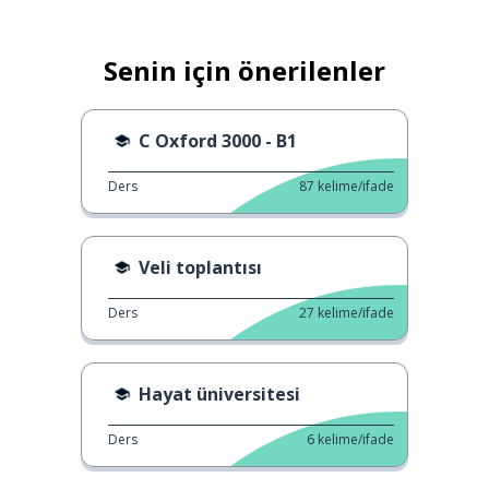
Senin için önerilenler
C Oxford 3000 - B1
Ders
87
kelime/ifade
Veli toplantısı
Ders
27
kelime/ifade
Hayat üniversitesi
Ders
6
kelime/ifade