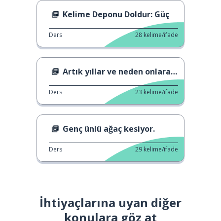
Kelime Deponu Doldur: Güç
Ders
28
kelime/ifade
Artık yıllar ve neden onlara ihtiyacımız var
Ders
23
kelime/ifade
Genç ünlü ağaç kesiyor.
Ders
29
kelime/ifade
İhtiyaçlarına uyan diğer
konulara göz at