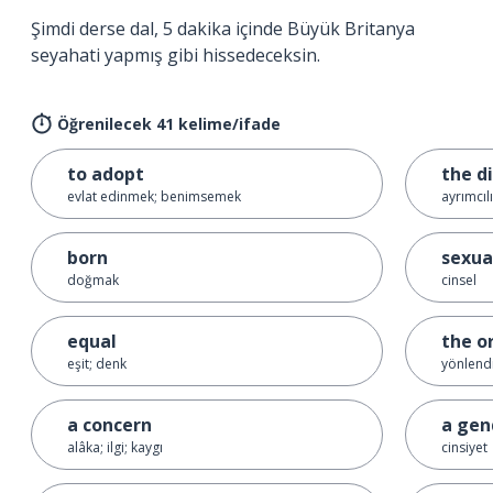
Şimdi derse dal, 5 dakika içinde Büyük Britanya
seyahati yapmış gibi hissedeceksin.
Öğrenilecek 41 kelime/ifade
to adopt
the d
evlat edinmek; benimsemek
ayrımcıl
born
sexua
doğmak
cinsel
equal
the o
eşit; denk
yönlend
a concern
a gen
alâka; ilgi; kaygı
cinsiyet