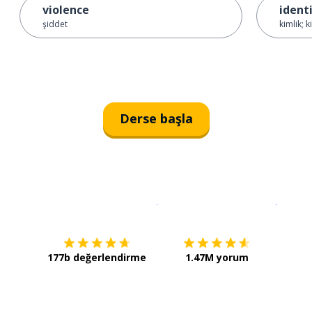
violence
ident
şiddet
kimlik; k
Derse başla
İndirmek için
App Store
Şimdi İ
177b değerlendirme
1.47M yorum