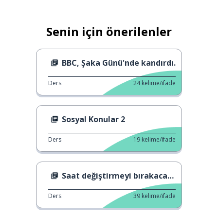
Senin için önerilenler
BBC, Şaka Günü'nde kandırdı.
Ders
24
kelime/ifade
Sosyal Konular 2
Ders
19
kelime/ifade
Saat değiştirmeyi bırakacak mıyız?
Ders
39
kelime/ifade