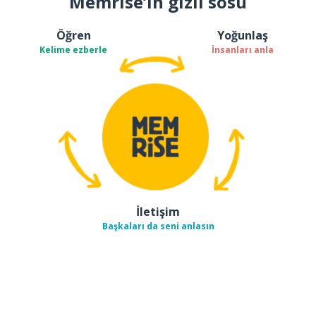
Memrise’ın gizli sosu
Öğren
Yoğunlaş
Kelime ezberle
İnsanları anla
İletişim
Başkaları da seni anlasın