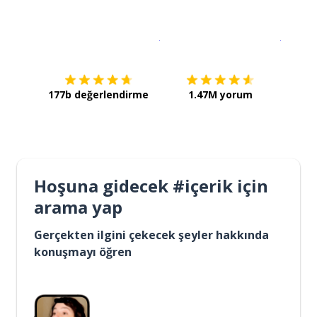
İndirmek için
App Store
Şimdi İ
177b değerlendirme
1.47M yorum
Hoşuna gidecek #içerik için
arama yap
Gerçekten ilgini çekecek şeyler hakkında
konuşmayı öğren