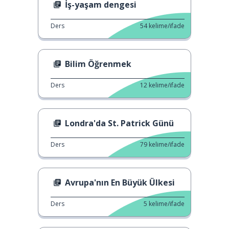
İş-yaşam dengesi
Ders
54
kelime/ifade
Bilim Öğrenmek
Ders
12
kelime/ifade
Londra'da St. Patrick Günü
Ders
79
kelime/ifade
Avrupa'nın En Büyük Ülkesi
Ders
5
kelime/ifade