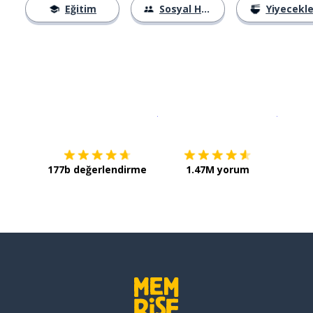
Eğitim
Sosyal Hayat
Yiyecekle
İndirmek için
App Store
Şimdi İ
177b değerlendirme
1.47M yorum