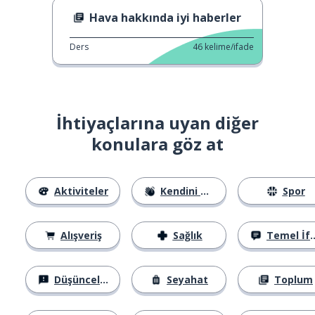
Hava hakkında iyi haberler
Ders
46
kelime/ifade
İhtiyaçlarına uyan diğer
konulara göz at
Aktiviteler
Kendini Tanıtma
Spor
Alışveriş
Sağlık
Temel İfadeler
Düşünceler
Seyahat
Toplum