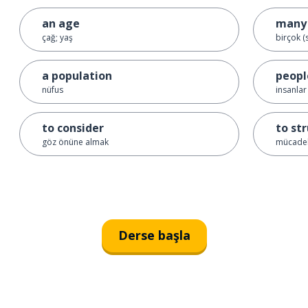
an age
many
çağ; yaş
birçok (s
a population
peopl
nüfus
insanlar
to consider
to st
göz önüne almak
mücadel
Derse başla