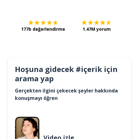
İndirmek için
App Store
Şimdi İ
177b değerlendirme
1.47M yorum
Hoşuna gidecek #içerik için
arama yap
Gerçekten ilgini çekecek şeyler hakkında
konuşmayı öğren
Video izle