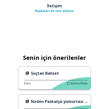
İletişim
Başkaları da seni anlasın
Senin için önerilenler
Suçtan Bahset
Ders
22
kelime/ifade
Neden Paskalya yumurtası yiyoruz?