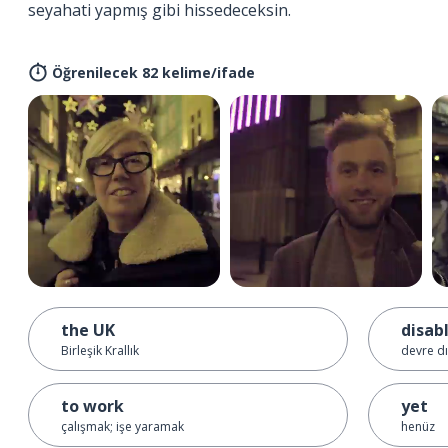
seyahati yapmış gibi hissedeceksin.
Öğrenilecek 82 kelime/ifade
the UK
disab
Birleşik Krallık
devre dış
to work
yet
çalışmak; işe yaramak
henüz