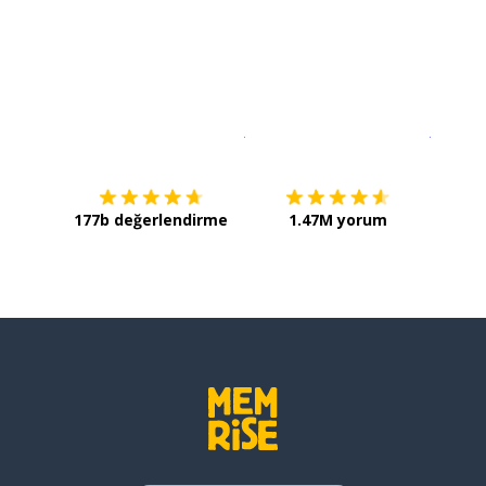
İndirmek için
App Store
Şimdi İ
177b değerlendirme
1.47M yorum