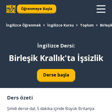
Öğrenmeye Başla
İngilizce Öğrenmek
İngilizce Kursu
Toplum
Birleşi
İngilizce Dersi:
Birleşik Krallık'ta İşsizlik
Derse başla
Ders özeti
Şimdi derse dal, 5 dakika içinde Büyük Britanya