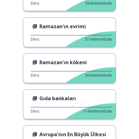
Ders
58
kelime/ifade
Ramazan'ın evrimi
Ders
51
kelime/ifade
Ramazan'ın kökeni
Ders
56
kelime/ifade
Gıda bankaları
Ders
114
kelime/ifade
Avrupa'nın En Büyük Ülkesi