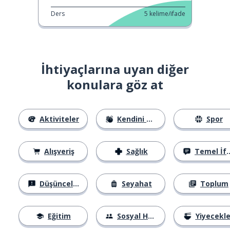
Ders
5
kelime/ifade
İhtiyaçlarına uyan diğer
konulara göz at
Aktiviteler
Kendini Tanıtma
Spor
Alışveriş
Sağlık
Temel İfadeler
Düşünceler
Seyahat
Toplum
Eğitim
Sosyal Hayat
Yiyecekle