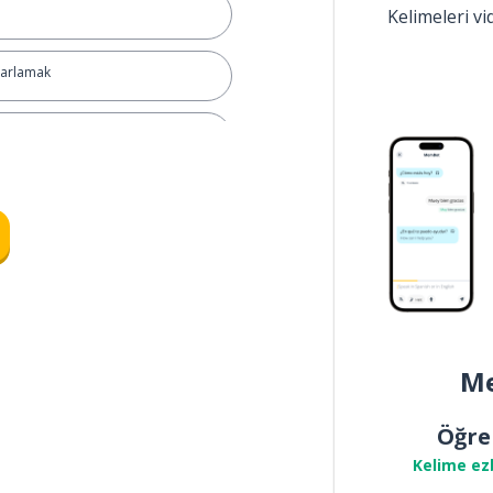
Kelimeleri v
yarlamak
 plan
Me
ynayacağım
Öğre
ynayacağım
Kelime ez