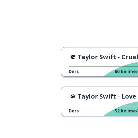
Taylor Swift - Cruel Sum
Ders
60
kelime/
Taylor Swift - Love St
Ders
52
kelime/