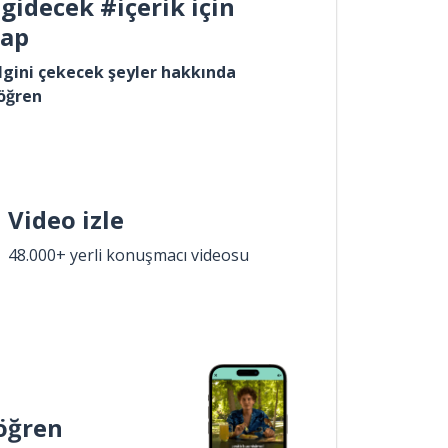
gidecek #içerik için
yap
lgini çekecek şeyler hakkında
öğren
Video izle
48.000+ yerli konuşmacı videosu
öğren