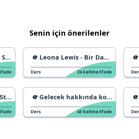
Senin için önerilenler
mer
Leona Lewis - Bir Daha Uyu
ifade
Ders
24
kelime/ifade
Der
ory
Gelecek hakkında konuşurken
ifade
Ders
43
kelime/ifade
Der