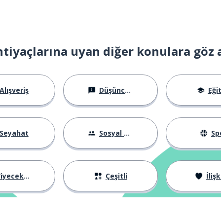
htiyaçlarına uyan diğer konulara göz 
Alışveriş
Düşünceler
Eği
Seyahat
Sosyal Hayat
Sp
iyecekler
Çeşitli
İlişk