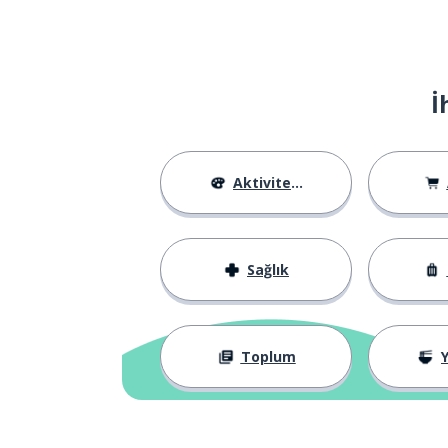
İ
Aktiviteler
Sağlık
Toplum
Y