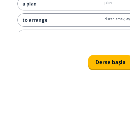
plan
a plan
düzenlemek; a
to arrange
birisi; biri
somebody
arkadaş
a friend
Derse başla
bir düzenleme;
an arrangement
muhtemelen
most likely
Yarın futbol o
I'm playing football tomorrow
Yarın futbol o
I'm going to play football
tomorrow