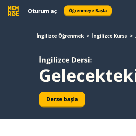
Oturum aç
Öğrenmeye Başla
İngilizce Öğrenmek
İngilizce Kursu
İngilizce Dersi:
Gelecektek
Derse başla