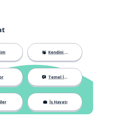
at
tim
Kendini Tanıtma
or
Temel İfadeler
iler
İş Hayatı