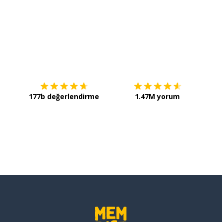
İndirmek için
App Store
Şimdi 
177b değerlendirme
1.47M yorum