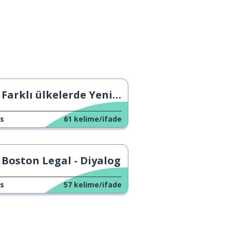
Farklı ülkelerde Yeni Yıl
s
61
kelime/ifade
Boston Legal - Diyalog
s
57
kelime/ifade