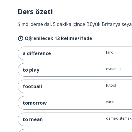
Ders özeti
Şimdi derse dal, 5 dakika içinde Büyük Britanya seya
Öğrenilecek 13 kelime/ifade
fark
a difference
oynamak
to play
futbol
football
yarın
tomorrow
demek istemek;
to mean