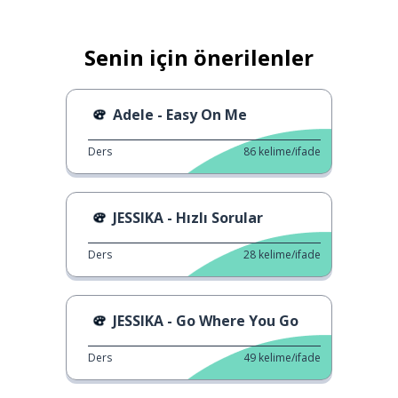
Senin için önerilenler
Adele - Easy On Me
Ders
86
kelime/ifade
JESSIKA - Hızlı Sorular
Ders
28
kelime/ifade
JESSIKA - Go Where You Go
Ders
49
kelime/ifade