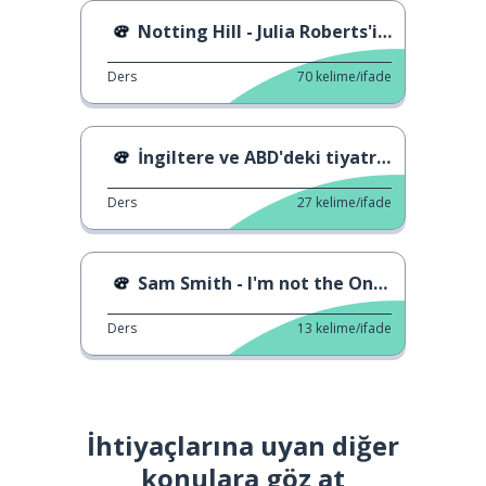
Notting Hill - Julia Roberts'in sunumu
Ders
70
kelime/ifade
İngiltere ve ABD'deki tiyatrolar
Ders
27
kelime/ifade
Sam Smith - I'm not the Only One
Ders
13
kelime/ifade
İhtiyaçlarına uyan diğer
konulara göz at