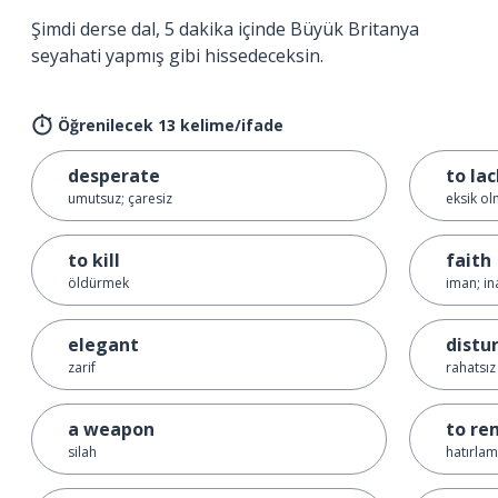
Şimdi derse dal, 5 dakika içinde Büyük Britanya
seyahati yapmış gibi hissedeceksin.
Öğrenilecek 13 kelime/ifade
desperate
to la
umutsuz; çaresiz
eksik o
to kill
faith
öldürmek
iman; in
elegant
distu
zarif
rahatsız
a weapon
to r
silah
hatırla