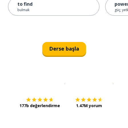
to find
powe
bulmak
güç; yetk
Derse başla
İndirmek için
App Store
Şimdi İ
177b değerlendirme
1.47M yorum