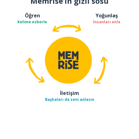
Memrise’ın gizli sosu
Öğren
Yoğunlaş
Kelime ezberle
İnsanları anla
İletişim
Başkaları da seni anlasın