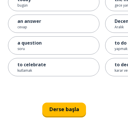
bugün
gece yar
an answer
Dece
cevap
Aralık
a question
to do
soru
yapmak
to celebrate
to de
kutlamak
karar v
Derse başla