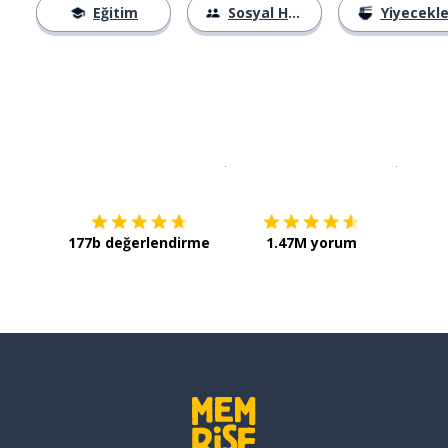
Eğitim
Sosyal Hayat
Yiyecekle
İndirmek için
App Store
Şimdi İ
177b değerlendirme
1.47M yorum