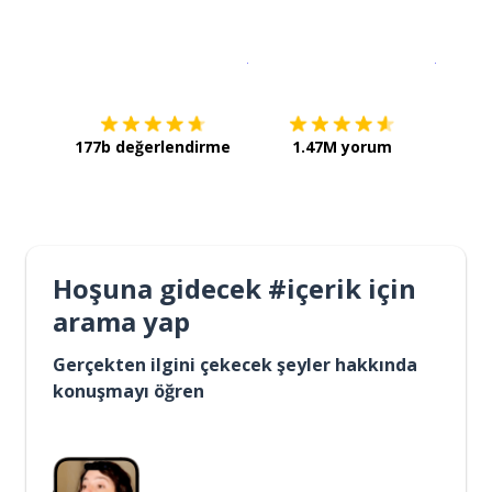
İndirmek için
App Store
Şimdi İ
177b değerlendirme
1.47M yorum
Hoşuna gidecek #içerik için
arama yap
Gerçekten ilgini çekecek şeyler hakkında
konuşmayı öğren