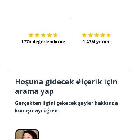
İndirmek için
App Store
Şimdi İ
177b değerlendirme
1.47M yorum
Hoşuna gidecek #içerik için
arama yap
Gerçekten ilgini çekecek şeyler hakkında
konuşmayı öğren