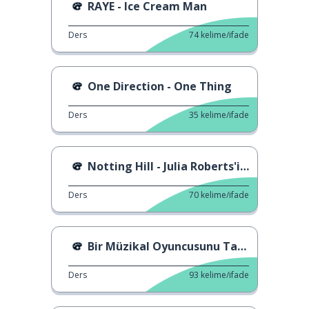
RAYE - Ice Cream Man
Ders
74
kelime/ifade
One Direction - One Thing
Ders
35
kelime/ifade
Notting Hill - Julia Roberts'in sunumu
Ders
70
kelime/ifade
Bir Müzikal Oyuncusunu Tanıyın.
Ders
93
kelime/ifade