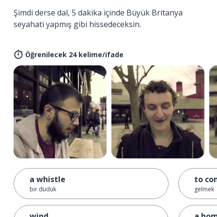
Şimdi derse dal, 5 dakika içinde Büyük Britanya
seyahati yapmış gibi hissedeceksin.
Öğrenilecek 24 kelime/ifade
a whistle
to c
bir düdük
gelmek
wind
a ho