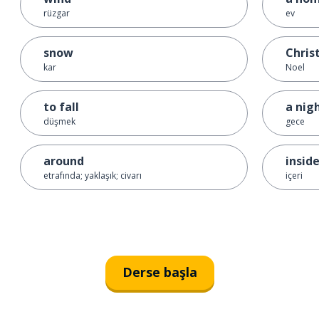
rüzgar
ev
snow
Chris
kar
Noel
to fall
a nig
düşmek
gece
around
insid
etrafında; yaklaşık; civarı
içeri
Derse başla