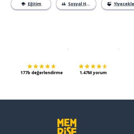
Eğitim
Sosyal Hayat
Yiyecekle
İndirmek için
App Store
Şimdi İ
177b değerlendirme
1.47M yorum