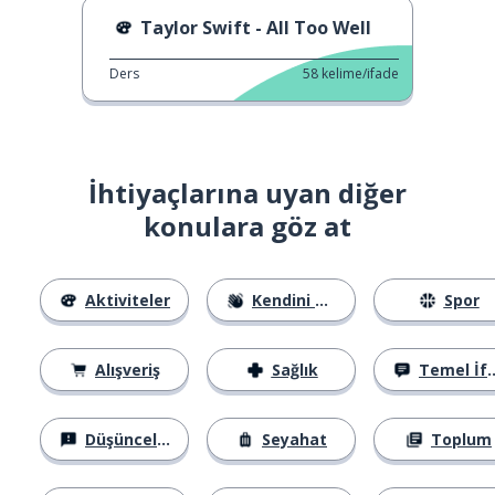
Taylor Swift - All Too Well
Ders
58
kelime/ifade
İhtiyaçlarına uyan diğer
konulara göz at
Aktiviteler
Kendini Tanıtma
Spor
Alışveriş
Sağlık
Temel İfadeler
Düşünceler
Seyahat
Toplum