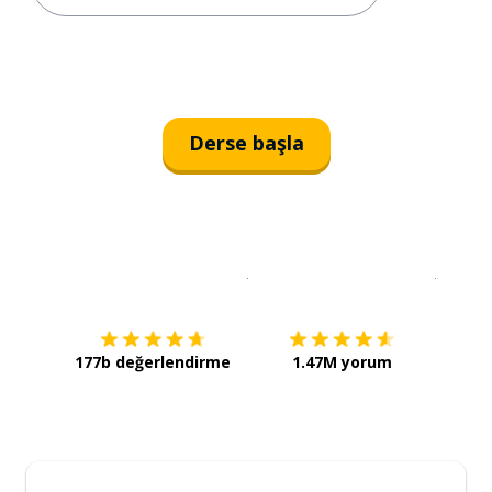
Derse başla
İndirmek için
App Store
Şimdi İ
177b değerlendirme
1.47M yorum