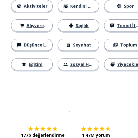
Aktiviteler
Kendini Tanıtma
Spor
Alışveriş
Sağlık
Temel İfadeler
Düşünceler
Seyahat
Toplum
Eğitim
Sosyal Hayat
Yiyecekle
İndirmek için
App Store
Şimdi İ
177b değerlendirme
1.47M yorum