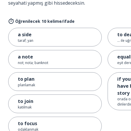
seyahati yapmış gibi hissedeceksin.
Öğrenilecek 10 kelime/ifade
a side
to dea
taraf; yan
... ile u
a note
equal
not; nota; banknot
eşit de
to plan
if yo
planlamak
have 
story
orada ol
to join
dinlerd
katılmak
to focus
odaklanmak