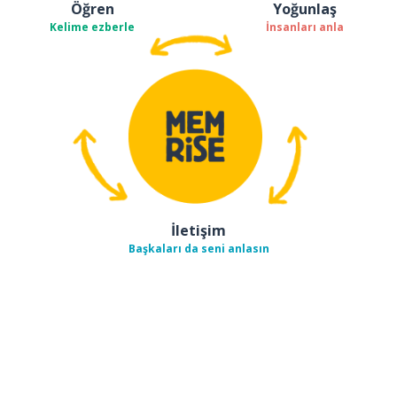
Öğren
Yoğunlaş
Kelime ezberle
İnsanları anla
İletişim
Başkaları da seni anlasın