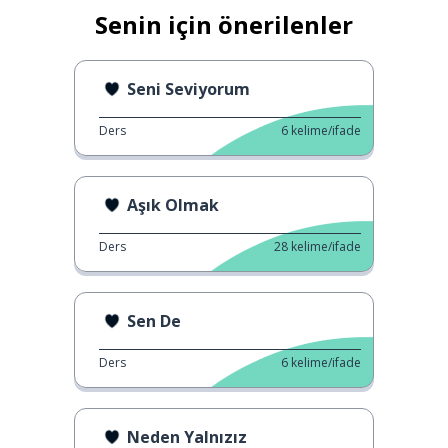
Senin için önerilenler
Seni Seviyorum
Ders
6
kelime/ifade
Aşık Olmak
Ders
28
kelime/ifade
Sen De
Ders
6
kelime/ifade
Neden Yalnızız