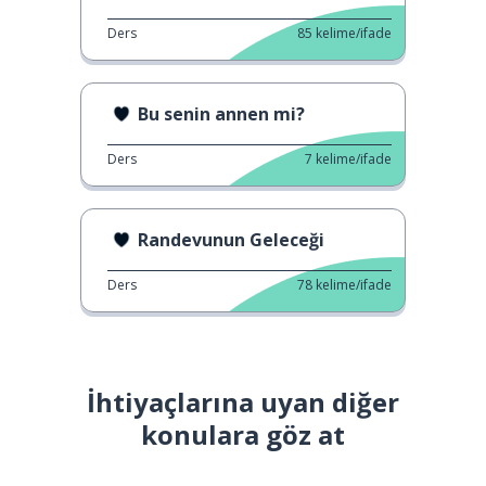
Ders
85
kelime/ifade
Bu senin annen mi?
Ders
7
kelime/ifade
Randevunun Geleceği
Ders
78
kelime/ifade
İhtiyaçlarına uyan diğer
konulara göz at