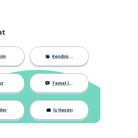
at
tim
Kendini Tanıtma
or
Temel İfadeler
iler
İş Hayatı