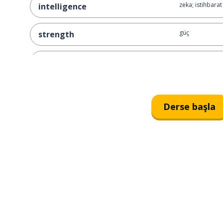
zeka; istihbarat
intelligence
güç
strength
kavram
a concept
adalet
justice
Derse başla
kaçınmak
to avoid
ikna edici
convincing
bir tanım
a definition
talihsiz
unfortunate