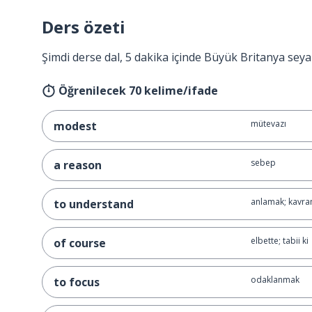
Ders özeti
Şimdi derse dal, 5 dakika içinde Büyük Britanya seya
Öğrenilecek 70 kelime/ifade
mütevazı
modest
sebep
a reason
anlamak; kavr
to understand
elbette; tabii ki
of course
odaklanmak
to focus