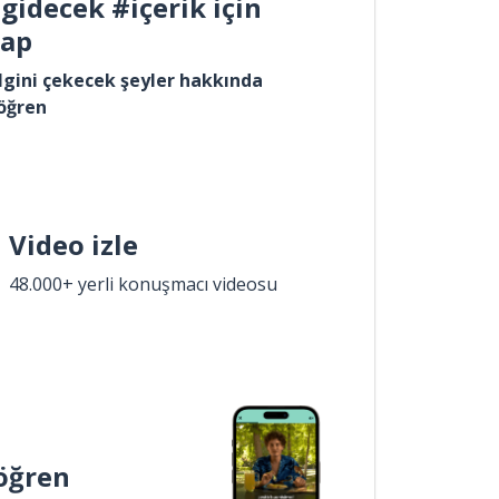
gidecek #içerik için
yap
lgini çekecek şeyler hakkında
öğren
Video izle
48.000+ yerli konuşmacı videosu
öğren