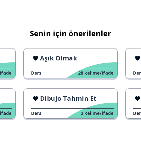
Senin için önerilenler
 etmek
Aşık Olmak
ifade
Ders
28
kelime/ifade
Der
benimsemek
Dibujo Tahmin Et
ifade
Ders
2
kelime/ifade
Der