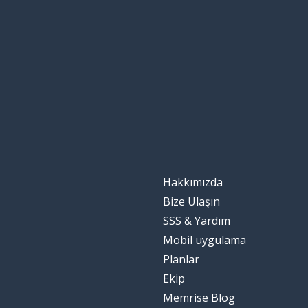
umutsuz; çaresi
desperate
tedavi etmek; 
to treat
nezaket
kindness
kararlı
determined
düşman
an enemy
Hakkımızda
dava; amaç
a cause
Bize Ulaşın
SSS & Yardım
kıymetli
precious
Mobil uygulama
Planlar
lütuf
the grace
Ekip
Memrise Blog