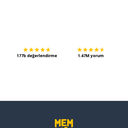
İndirmek için
App Store
Şimdi 
177b değerlendirme
1.47M yorum