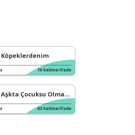
Köpeklerdenim
s
10
kelime/ifade
Aşkta Çocuksu Olmamak
s
62
kelime/ifade