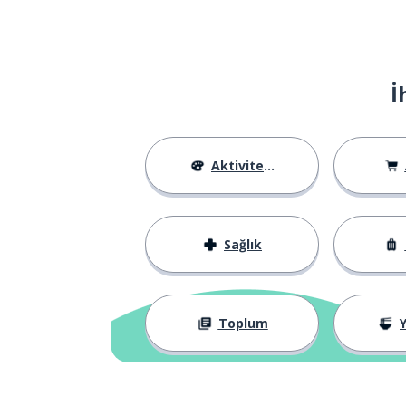
sorun
a problem
malzeme; içerik
an ingredient
İ
hayır kurumu; b
a charity
hayranlık
admiration
Aktiviteler
sempati
the sympathy
Sağlık
beklenmedik
unexpected
yön; talimat
a direction
Toplum
Y
ifade etmek
to express