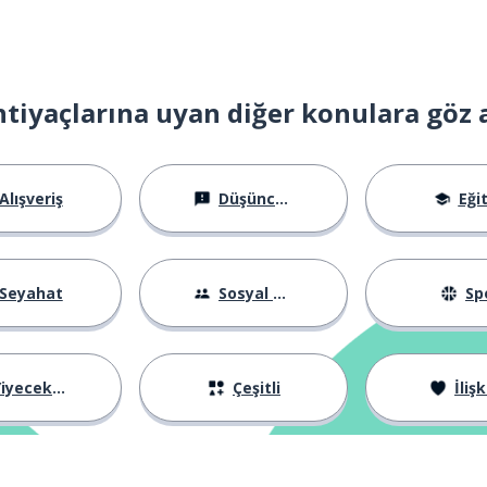
htiyaçlarına uyan diğer konulara göz 
ağış
Alışveriş
Düşünceler
Eği
Seyahat
Sosyal Hayat
Sp
iyecekler
Çeşitli
İlişk