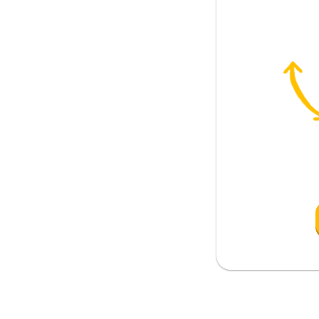
lı
nin) kafasını karıştırmak
s