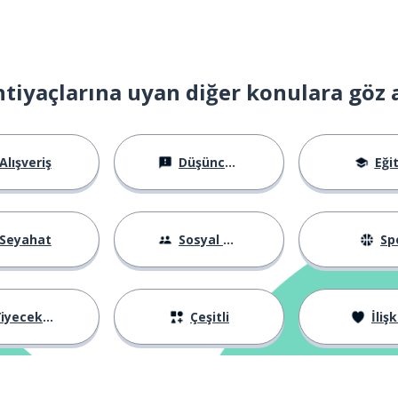
htiyaçlarına uyan diğer konulara göz 
Alışveriş
Düşünceler
Eği
Seyahat
Sosyal Hayat
Sp
iyecekler
Çeşitli
İlişk