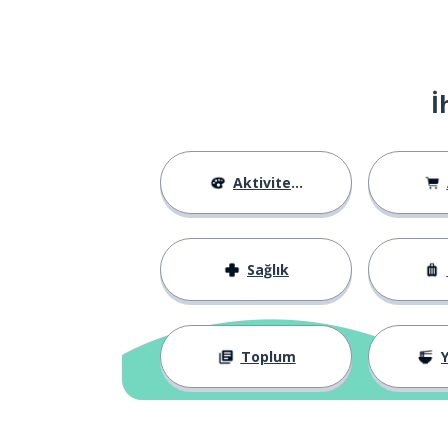
İ
Aktiviteler
Sağlık
Toplum
Y