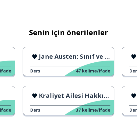
Senin için önerilenler
Jane Austen: Sınıf ve İlişki
ifade
Ders
47
kelime/ifade
Der
Kraliyet Ailesi Hakkında
ifade
Ders
37
kelime/ifade
Der