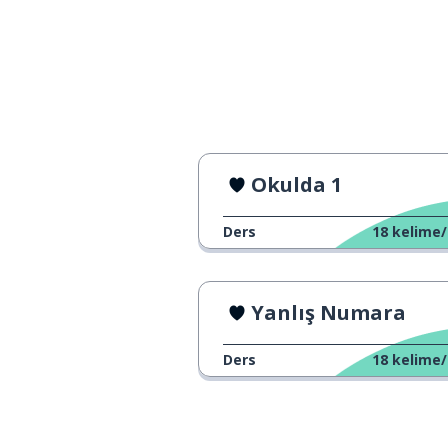
Okulda 1
Ders
18
kelime/
Yanlış Numara
Ders
18
kelime/