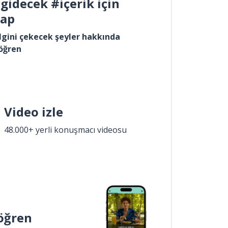
gidecek #içerik için
yap
lgini çekecek şeyler hakkında
öğren
Video izle
48.000+ yerli konuşmacı videosu
öğren