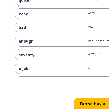
quite
kolay
easy
kötü
bad
yeter; yeterince
enough
yetmiş; 70
seventy
iş
a job
bir kere
once
almak; olmak; 
to get
Derse başla
beş; 5