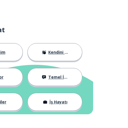
at
tim
Kendini Tanıtma
or
Temel İfadeler
iler
İş Hayatı