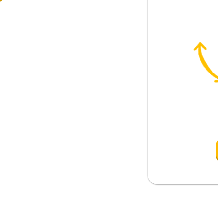
ş alışkanlık)
z etmek