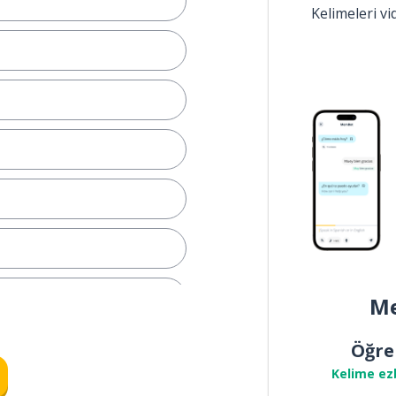
Kelimeleri v
Me
anlamak
Öğre
Kelime ez