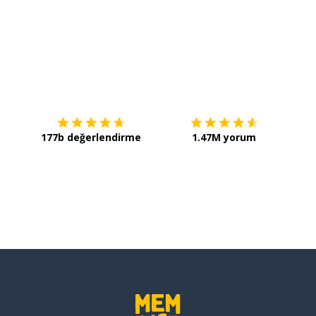
İndirmek için
App Store
Şimdi 
177b değerlendirme
1.47M yorum