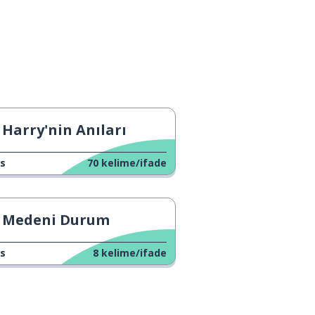
Harry'nin Anıları
s
70
kelime/ifade
Medeni Durum
s
8
kelime/ifade