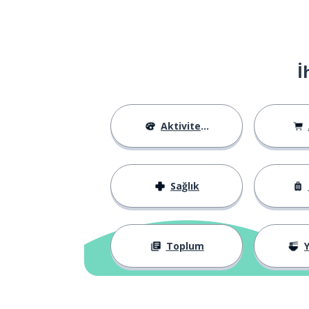
İ
Aktiviteler
Sağlık
Toplum
Y