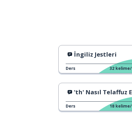
she sometimes wears a red
dress
o sarışın
she's blonde
kahverengi gözle
she has brown eyes and grey
hair
İngiliz Jestleri
ben bir gazetec
I'm a journalist
Ders
32
kelime/
her gün hikâyel
I write stories every day
'th' Nasıl Telaffuz Edil
Ders
18
kelime/