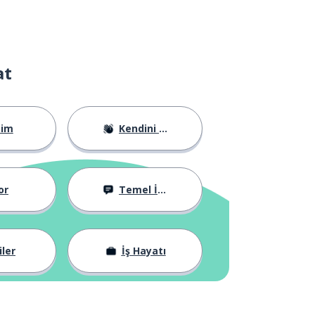
at
tim
Kendini Tanıtma
or
Temel İfadeler
iler
İş Hayatı