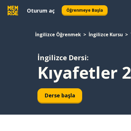
Oturum aç
Öğrenmeye Başla
İngilizce Öğrenmek
İngilizce Kursu
İngilizce Dersi:
Kıyafetler 
Derse başla