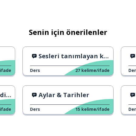
Senin için önerilenler
ri ve gri saçları var
Sesleri tanımlayan kelimeler
iyim
ifade
Ders
27
kelime/ifade
Der
er yazarım
ir?
Aylar & Tarihler
ifade
Ders
15
kelime/ifade
Der