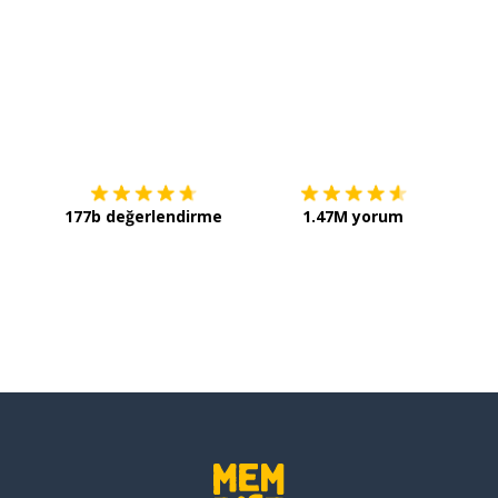
İndirmek için
App Store
Şimdi 
177b değerlendirme
1.47M yorum