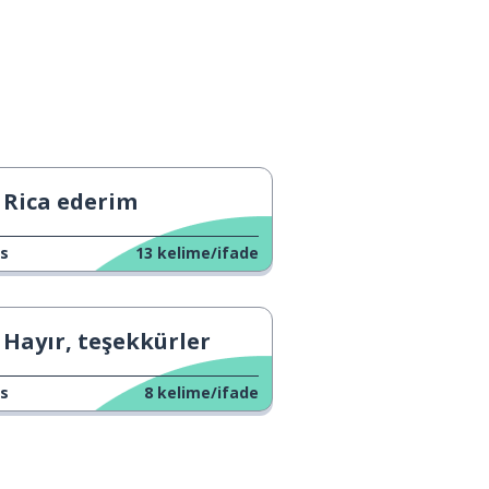
Rica ederim
s
13
kelime/ifade
Hayır, teşekkürler
s
8
kelime/ifade