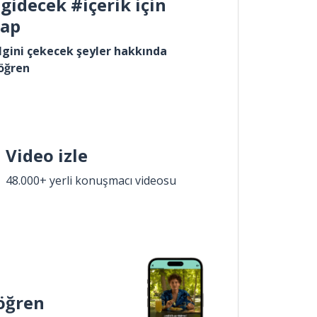
gidecek #içerik için
yap
lgini çekecek şeyler hakkında
öğren
Video izle
48.000+ yerli konuşmacı videosu
öğren