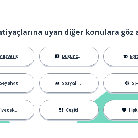
htiyaçlarına uyan diğer konulara göz 
Alışveriş
Düşünceler
Eği
Seyahat
Sosyal Hayat
Sp
iyecekler
Çeşitli
İlişk