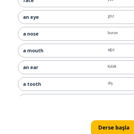
face
göz
an eye
burun
a nose
ağız
a mouth
kulak
an ear
diş
a tooth
dişler
teeth
saç; kıl; tüy
hair
Derse başla
gözlük