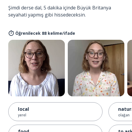
Şimdi derse dal, 5 dakika içinde Büyük Britanya
seyahati yapmış gibi hissedeceksin.
Öğrenilecek 88 kelime/ifade
local
natur
yerel
olağan
food
to as