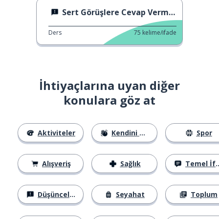
Sert Görüşlere Cevap Vermek
Ders
75
kelime/ifade
İhtiyaçlarına uyan diğer
konulara göz at
Aktiviteler
Kendini Tanıtma
Spor
Alışveriş
Sağlık
Temel İfadeler
Düşünceler
Seyahat
Toplum