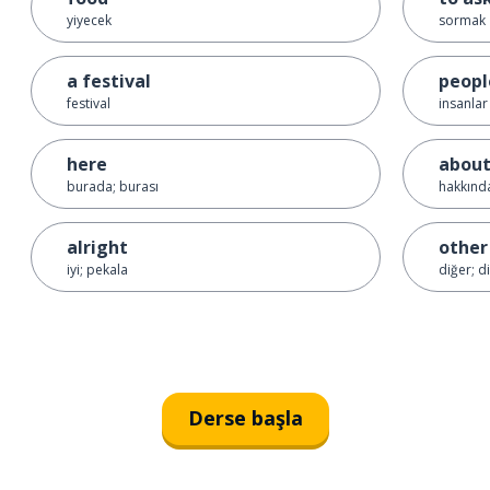
yiyecek
sormak
a festival
peopl
festival
insanlar
here
abou
burada; burası
hakkınd
alright
other
iyi; pekala
diğer; d
Derse başla