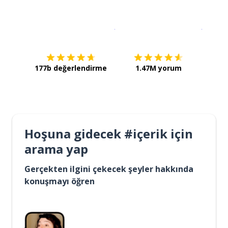
İndirmek için
App Store
Şimdi İ
177b değerlendirme
1.47M yorum
Hoşuna gidecek #içerik için
arama yap
Gerçekten ilgini çekecek şeyler hakkında
konuşmayı öğren