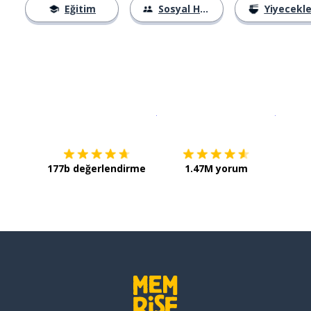
Eğitim
Sosyal Hayat
Yiyecekle
İndirmek için
App Store
Şimdi İ
177b değerlendirme
1.47M yorum