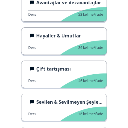
Avantajlar ve dezavantajlar
Ders
53
kelime/ifade
Hayaller & Umutlar
Ders
26
kelime/ifade
Çift tartışması
Ders
46
kelime/ifade
Sevilen & Sevilmeyen Şeyler 1
Ders
18
kelime/ifade