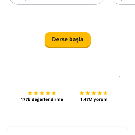
Derse başla
İndirmek için
App Store
Şimdi İ
177b değerlendirme
1.47M yorum