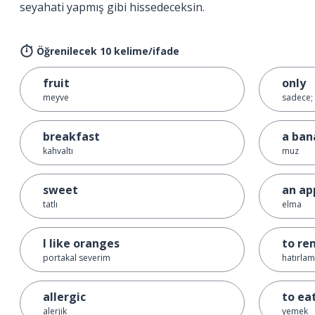
seyahati yapmış gibi hissedeceksin.
Öğrenilecek 10 kelime/ifade
fruit
only
meyve
sadece; 
breakfast
a ban
kahvaltı
muz
sweet
an ap
tatlı
elma
I like oranges
to r
portakal severim
hatırla
allergic
to ea
alerjik
yemek