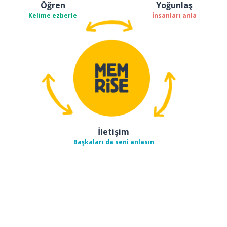
Öğren
Yoğunlaş
Kelime ezberle
İnsanları anla
İletişim
Başkaları da seni anlasın