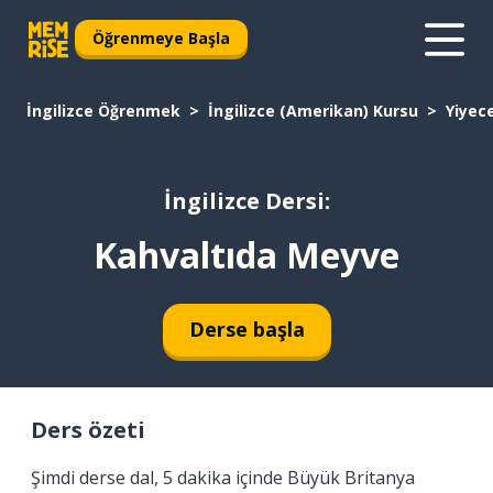
Öğrenmeye Başla
İngilizce Öğrenmek
İngilizce (Amerikan) Kursu
Yiyec
İngilizce Dersi:
Kahvaltıda Meyve
Derse başla
Ders özeti
Şimdi derse dal, 5 dakika içinde Büyük Britanya