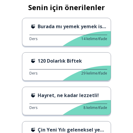
Senin için önerilenler
Burada mı yemek yemek istersiniz yoksa paket mi
Ders
14
kelime/ifade
120 Dolarlık Biftek
Ders
29
kelime/ifade
Hayret, ne kadar lezzetli!
Ders
8
kelime/ifade
Çin Yeni Yılı geleneksel yemeği 1