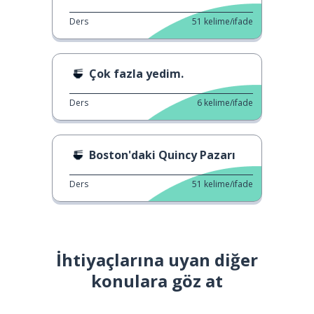
Ders
51
kelime/ifade
Çok fazla yedim.
Ders
6
kelime/ifade
Boston'daki Quincy Pazarı
Ders
51
kelime/ifade
İhtiyaçlarına uyan diğer
konulara göz at