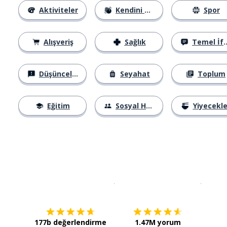
Aktiviteler
Kendini Tanıtma
Spor
Alışveriş
Sağlık
Temel İfadeler
Düşünceler
Seyahat
Toplum
Eğitim
Sosyal Hayat
Yiyecekle
İndirmek için
App Store
Şimdi İ
177b değerlendirme
1.47M yorum