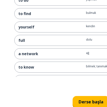
to do
bulmak
to find
kendin
yourself
dolu
full
ağ
a network
bilmek; tanıma
to know
söylemek; dem
to say
parti; taraf
a party
Derse başla
mutlu