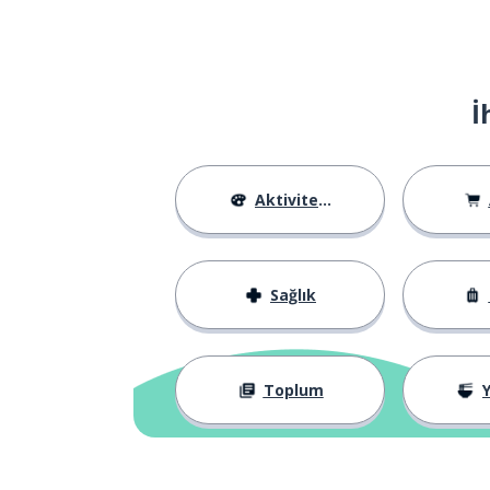
sometimes
sormak
to ask
İ
yeni
new
arkadaş
a friend
Aktiviteler
biraz daha; da
more
Sağlık
daha az
less
aynı
same
Toplum
Y
gelecek; sonraki;
next
-e yönelmek