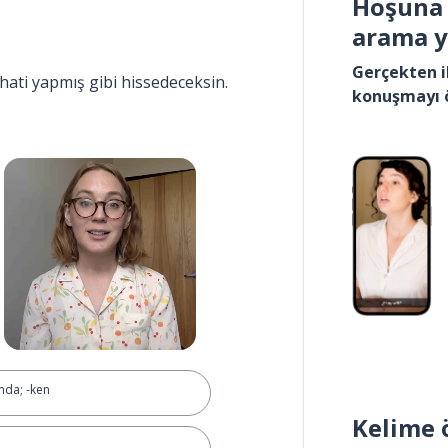
Hoşuna 
arama 
Gerçekten i
hati yapmış gibi hissedeceksin.
konuşmayı 
nda; -ken
Kelime 