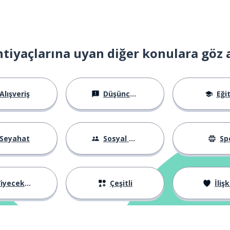
htiyaçlarına uyan diğer konulara göz 
Alışveriş
Düşünceler
Eği
ha
Seyahat
Sosyal Hayat
Sp
iyecekler
Çeşitli
İlişk
 ileri