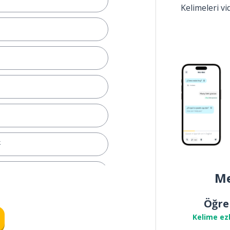
Kelimeleri v
k
ek
Me
Öğre
Kelime ez