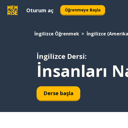
Oturum aç
Öğrenmeye Başla
İngilizce Öğrenmek
İngilizce (Amerik
İngilizce Dersi:
İnsanları N
Derse başla