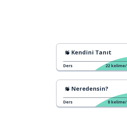
people
etrafında; yakla
around
hakkında
about
fark
a difference
Kendini Tanıt
sosyal
social
Ders
22
kelime/
enerji
energy
Neredensin?
birkaç
few
Ders
8
kelime/
yakın
close
bazen