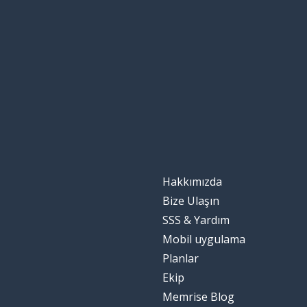
too
tutmak; taşıma
to hold
arka; geri
back
güçlü
powerful
bir kere
once
Hakkımızda
anlıyorum!
oh, I see!
Bize Ulaşın
SSS & Yardım
tekrar
again
Mobil uygulama
Planlar
barış
peace
Ekip
Memrise Blog
var; sahip olma