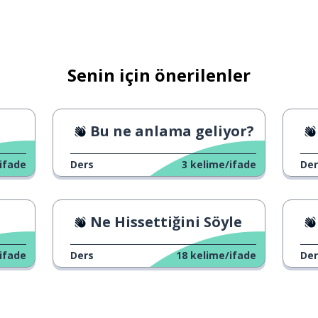
şık
Senin için önerilenler
Bu ne anlama geliyor?
ifade
Ders
3
kelime/ifade
Der
Ne Hissettiğini Söyle
ifade
Ders
18
kelime/ifade
Der