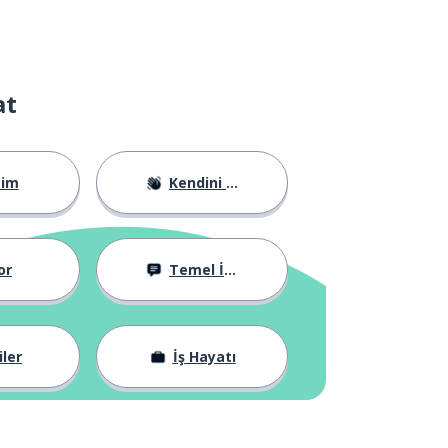
at
tim
Kendini Tanıtma
or
Temel İfadeler
iler
İş Hayatı