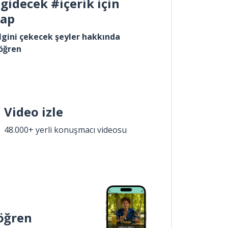
gidecek #içerik için
yap
lgini çekecek şeyler hakkında
öğren
Video izle
48.000+ yerli konuşmacı videosu
öğren