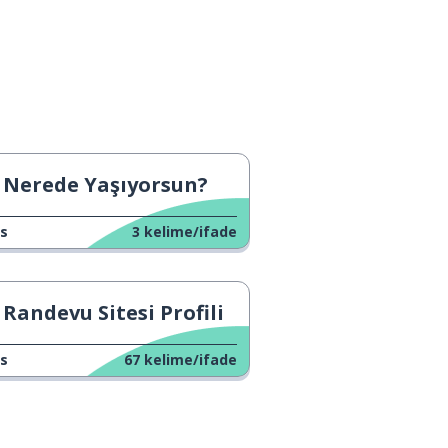
Nerede Yaşıyorsun?
s
3
kelime/ifade
Randevu Sitesi Profili
s
67
kelime/ifade