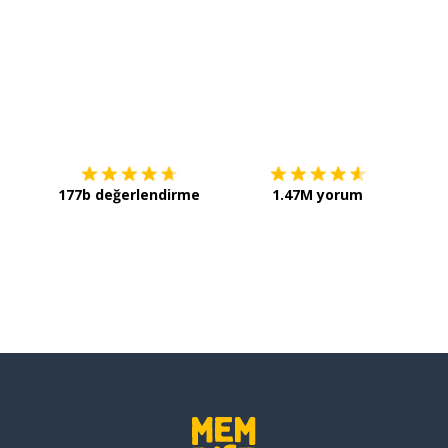
İndirmek için
App Store
Şimdi 
177b değerlendirme
1.47M yorum
de koşmak
ok